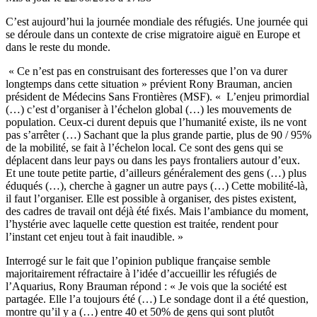
C’est aujourd’hui la journée mondiale des réfugiés. Une journée qui
se déroule dans un contexte de crise migratoire aiguë en Europe et
dans le reste du monde.
« Ce n’est pas en construisant des forteresses que l’on va durer
longtemps dans cette situation » prévient Rony Brauman, ancien
président de Médecins Sans Frontières (MSF). « L’enjeu primordial
(…) c’est d’organiser à l’échelon global (…) les mouvements de
population. Ceux-ci durent depuis que l’humanité existe, ils ne vont
pas s’arrêter (…) Sachant que la plus grande partie, plus de 90 / 95%
de la mobilité, se fait à l’échelon local. Ce sont des gens qui se
déplacent dans leur pays ou dans les pays frontaliers autour d’eux.
Et une toute petite partie, d’ailleurs généralement des gens (…) plus
éduqués (…), cherche à gagner un autre pays (…) Cette mobilité-là,
il faut l’organiser. Elle est possible à organiser, des pistes existent,
des cadres de travail ont déjà été fixés. Mais l’ambiance du moment,
l’hystérie avec laquelle cette question est traitée, rendent pour
l’instant cet enjeu tout à fait inaudible. »
Interrogé sur le fait que l’opinion publique française semble
majoritairement réfractaire à l’idée d’accueillir les réfugiés de
l’Aquarius, Rony Brauman répond : « Je vois que la société est
partagée. Elle l’a toujours été (…) Le
sondage dont il a été question
,
montre qu’il y a (…) entre 40 et 50% de gens qui sont plutôt