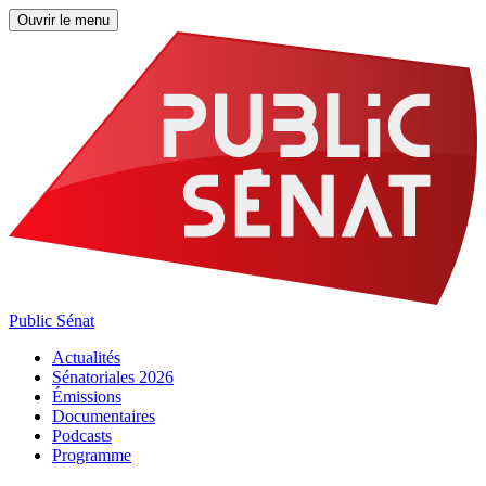
Ouvrir le menu
Public Sénat
Actualités
Sénatoriales 2026
Émissions
Documentaires
Podcasts
Programme