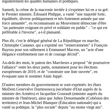
régulièrement les qualités humaines et politiques.
Samedi, la crème de la macronie invitée à s'exprimer lui en a su gré:
le Premier ministre, Édouard Philippe, a vanté "une majorité forte,
équilibrée, diverse politiquement et très fortement animée par une
force aimantée", en reconnaissant au Mouvement démocrate d'être
"un partenaire exigeant en privé et solidaire en public" - "ce qui est
préférable à l'inverse", a-t-il plaisanté.
Plus tôt, c'est le délégué général de La République en marche,
Christophe Castaner, qui a exprimé ses "remerciements" à François
Bayrou pour son ralliement à Emmanuel Macron, un "acte d'une
élégance extrêmement rare et de courage décisif".
Au-delà des mots, le patron des Marcheurs a proposé "de poursuivre
l'alliance" entre les deux partis, notamment pour les élections
européennes de 2019, et de "construire une liste ouverte", en
évoquant sans le nommer Alain Juppé.
D'autres membres du gouvernement se sont exprimés: les élues
MoDem Geneviève Darrieussecq (secrétaire d'Etat auprès de la
ministre des Armées) et Jacqueline Gourault (ministre auprès du
ministre de l'Intérieur), ainsi que Julien Denormandie (Cohésion des
territoires) et Jean-Michel Blanquer (Éducation nationale) qui a
vanté sa politique, la "plus sociale" depuis "au moins vingt ans".