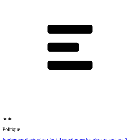
5min
Politique
Ingérences électorales : faut-il sanctionner les réseaux sociaux ?