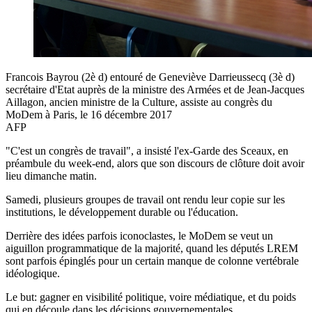
Francois Bayrou (2è d) entouré de Geneviève Darrieussecq (3è d)
secrétaire d'Etat auprès de la ministre des Armées et de Jean-Jacques
Aillagon, ancien ministre de la Culture, assiste au congrès du
MoDem à Paris, le 16 décembre 2017
AFP
"C'est un congrès de travail", a insisté l'ex-Garde des Sceaux, en
préambule du week-end, alors que son discours de clôture doit avoir
lieu dimanche matin.
Samedi, plusieurs groupes de travail ont rendu leur copie sur les
institutions, le développement durable ou l'éducation.
Derrière des idées parfois iconoclastes, le MoDem se veut un
aiguillon programmatique de la majorité, quand les députés LREM
sont parfois épinglés pour un certain manque de colonne vertébrale
idéologique.
Le but: gagner en visibilité politique, voire médiatique, et du poids
qui en découle dans les décisions gouvernementales.