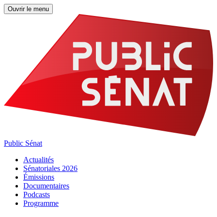
Ouvrir le menu
Public Sénat
Actualités
Sénatoriales 2026
Émissions
Documentaires
Podcasts
Programme