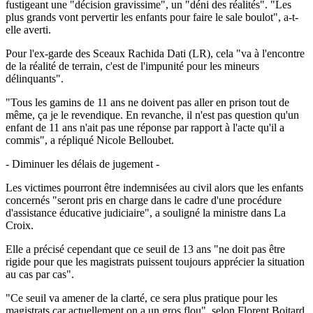
fustigeant une "décision gravissime", un "déni des réalités". "Les
plus grands vont pervertir les enfants pour faire le sale boulot", a-t-
elle averti.
Pour l'ex-garde des Sceaux Rachida Dati (LR), cela "va à l'encontre
de la réalité de terrain, c'est de l'impunité pour les mineurs
délinquants".
"Tous les gamins de 11 ans ne doivent pas aller en prison tout de
même, ça je le revendique. En revanche, il n'est pas question qu'un
enfant de 11 ans n'ait pas une réponse par rapport à l'acte qu'il a
commis", a répliqué Nicole Belloubet.
- Diminuer les délais de jugement -
Les victimes pourront être indemnisées au civil alors que les enfants
concernés "seront pris en charge dans le cadre d'une procédure
d'assistance éducative judiciaire", a souligné la ministre dans La
Croix.
Elle a précisé cependant que ce seuil de 13 ans "ne doit pas être
rigide pour que les magistrats puissent toujours apprécier la situation
au cas par cas".
"Ce seuil va amener de la clarté, ce sera plus pratique pour les
magistrats car actuellement on a un gros flou", selon Florent Boitard,