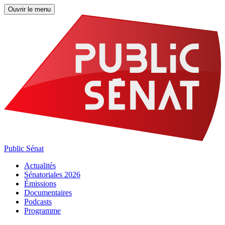
Ouvrir le menu
Public Sénat
Actualités
Sénatoriales 2026
Émissions
Documentaires
Podcasts
Programme