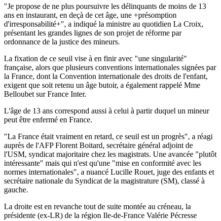
"Je propose de ne plus poursuivre les délinquants de moins de 13
ans en instaurant, en deçà de cet âge, une +présomption
d'irresponsabilité+", a indiqué la ministre au quotidien La Croix,
présentant les grandes lignes de son projet de réforme par
ordonnance de la justice des mineurs.
La fixation de ce seuil vise à en finir avec "une singularité"
française, alors que plusieurs conventions internationales signées par
la France, dont la Convention internationale des droits de l'enfant,
exigent que soit retenu un âge butoir, a également rappelé Mme
Belloubet sur France Inter.
L'âge de 13 ans correspond aussi à celui à partir duquel un mineur
peut être enfermé en France.
"La France était vraiment en retard, ce seuil est un progrès", a réagi
auprès de l'AFP Florent Boitard, secrétaire général adjoint de
l'USM, syndicat majoritaire chez les magistrats. Une avancée "plutôt
intéressante" mais qui n'est qu'une "mise en conformité avec les
normes internationales", a nuancé Lucille Rouet, juge des enfants et
secrétaire nationale du Syndicat de la magistrature (SM), classé à
gauche.
La droite est en revanche tout de suite montée au créneau, la
présidente (ex-LR) de la région Ile-de-France Valérie Pécresse