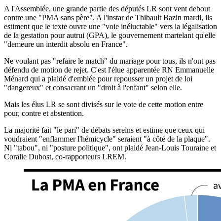
A l'Assemblée, une grande partie des députés LR sont vent debout
contre une "PMA sans père". A l'instar de Thibault Bazin mardi, ils
estiment que le texte ouvre une "voie inéluctable" vers la légalisation
de la gestation pour autrui (GPA), le gouvernement martelant qu'elle
"demeure un interdit absolu en France".
Ne voulant pas "refaire le match" du mariage pour tous, ils n'ont pas
défendu de motion de rejet. C'est l'élue apparentée RN Emmanuelle
Ménard qui a plaidé d'emblée pour repousser un projet de loi
"dangereux" et consacrant un "droit à l'enfant" selon elle.
Mais les élus LR se sont divisés sur le vote de cette motion entre
pour, contre et abstention.
La majorité fait "le pari" de débats sereins et estime que ceux qui
voudraient "enflammer l'hémicycle" seraient "à côté de la plaque".
Ni "tabou", ni "posture politique", ont plaidé Jean-Louis Touraine et
Coralie Dubost, co-rapporteurs LREM.