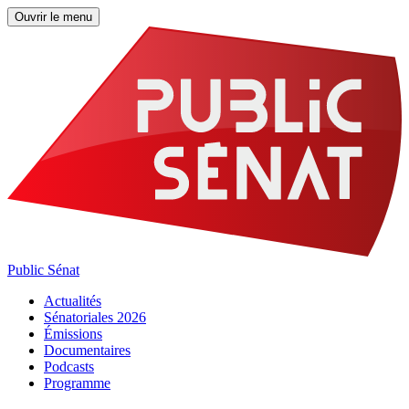
Ouvrir le menu
Public Sénat
Actualités
Sénatoriales 2026
Émissions
Documentaires
Podcasts
Programme