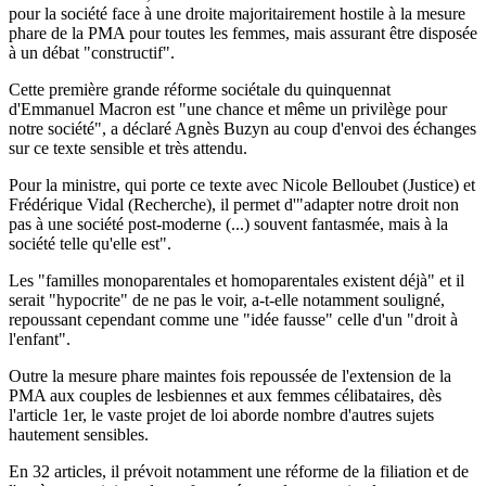
pour la société face à une droite majoritairement hostile à la mesure
phare de la PMA pour toutes les femmes, mais assurant être disposée
à un débat "constructif".
Cette première grande réforme sociétale du quinquennat
d'Emmanuel Macron est "une chance et même un privilège pour
notre société", a déclaré Agnès Buzyn au coup d'envoi des échanges
sur ce texte sensible et très attendu.
Pour la ministre, qui porte ce texte avec Nicole Belloubet (Justice) et
Frédérique Vidal (Recherche), il permet d'"adapter notre droit non
pas à une société post-moderne (...) souvent fantasmée, mais à la
société telle qu'elle est".
Les "familles monoparentales et homoparentales existent déjà" et il
serait "hypocrite" de ne pas le voir, a-t-elle notamment souligné,
repoussant cependant comme une "idée fausse" celle d'un "droit à
l'enfant".
Outre la mesure phare maintes fois repoussée de l'extension de la
PMA aux couples de lesbiennes et aux femmes célibataires, dès
l'article 1er, le vaste projet de loi aborde nombre d'autres sujets
hautement sensibles.
En 32 articles, il prévoit notamment une réforme de la filiation et de