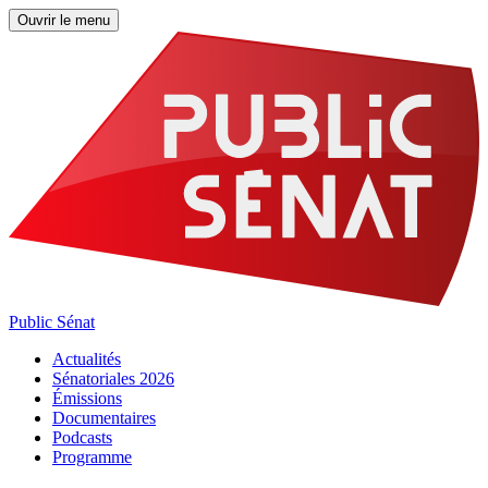
Ouvrir le menu
Public Sénat
Actualités
Sénatoriales 2026
Émissions
Documentaires
Podcasts
Programme