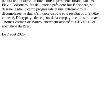
tiendra le 4 octobre, un duel entre le président sortant, Lula, et
Flavio Bolsonaro, fils de l’ancien président Jair Bolsonaro, se
dessine. Entre le camp progressiste et une extrême-droite
décomplexée, le duel s’annonce disputé et le résultat pourrait être
contesté. Décryptage des enjeux de la campagne et du scrutin avec
Thomas Zicman de Barros, chercheur associé au CEVIPOF et
spécialiste du Brésil.
Le
7 août 2026