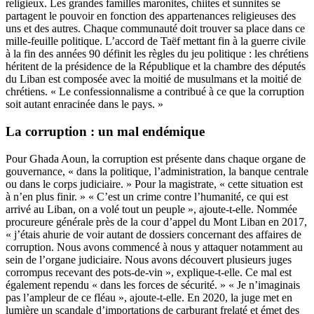
religieux. Les grandes familles maronites, chiites et sunnites se
partagent le pouvoir en fonction des appartenances religieuses des
uns et des autres. Chaque communauté doit trouver sa place dans ce
mille-feuille politique. L’accord de Taëf mettant fin à la guerre civile
à la fin des années 90 définit les règles du jeu politique : les chrétiens
héritent de la présidence de la République et la chambre des députés
du Liban est composée avec la moitié de musulmans et la moitié de
chrétiens. « Le confessionnalisme a contribué à ce que la corruption
soit autant enracinée dans le pays. »
La corruption : un mal endémique
Pour Ghada Aoun, la corruption est présente dans chaque organe de
gouvernance, « dans la politique, l’administration, la banque centrale
ou dans le corps judiciaire. » Pour la magistrate, « cette situation est
à n’en plus finir. » « C’est un crime contre l’humanité, ce qui est
arrivé au Liban, on a volé tout un peuple », ajoute-t-elle. Nommée
procureure générale près de la cour d’appel du Mont Liban en 2017,
« j’étais ahurie de voir autant de dossiers concernant des affaires de
corruption. Nous avons commencé à nous y attaquer notamment au
sein de l’organe judiciaire. Nous avons découvert plusieurs juges
corrompus recevant des pots-de-vin », explique-t-elle. Ce mal est
également rependu « dans les forces de sécurité. » « Je n’imaginais
pas l’ampleur de ce fléau », ajoute-t-elle. En 2020, la juge met en
lumière un scandale d’importations de carburant frelaté et émet des