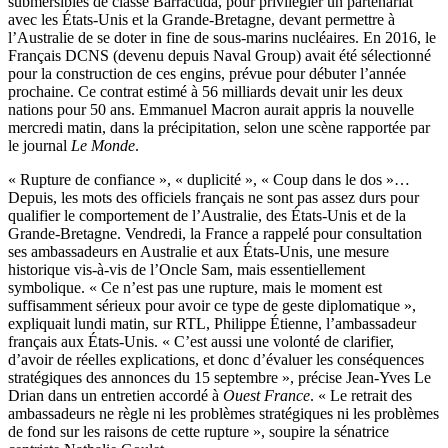
submersibles de classe Barracuda, pour privilégier un partenariat
avec les États-Unis et la Grande-Bretagne, devant permettre à
l’Australie de se doter in fine de sous-marins nucléaires. En 2016, le
Français DCNS (devenu depuis Naval Group) avait été sélectionné
pour la construction de ces engins, prévue pour débuter l’année
prochaine. Ce contrat estimé à 56 milliards devait unir les deux
nations pour 50 ans. Emmanuel Macron aurait appris la nouvelle
mercredi matin, dans la précipitation, selon une scène rapportée par
le journal
Le Monde
.
« Rupture de confiance », « duplicité », « Coup dans le dos »…
Depuis, les mots des officiels français ne sont pas assez durs pour
qualifier le comportement de l’Australie, des États-Unis et de la
Grande-Bretagne. Vendredi, la France a rappelé pour consultation
ses ambassadeurs en Australie et aux États-Unis, une mesure
historique vis-à-vis de l’Oncle Sam, mais essentiellement
symbolique. « Ce n’est pas une rupture, mais le moment est
suffisamment sérieux pour avoir ce type de geste diplomatique »,
expliquait lundi matin, sur
RTL
, Philippe Étienne, l’ambassadeur
français aux États-Unis. « C’est aussi une volonté de clarifier,
d’avoir de réelles explications, et donc d’évaluer les conséquences
stratégiques des annonces du 15 septembre », précise Jean-Yves Le
Drian dans un entretien accordé à
Ouest France
. « Le retrait des
ambassadeurs ne règle ni les problèmes stratégiques ni les problèmes
de fond sur les raisons de cette rupture », soupire la sénatrice