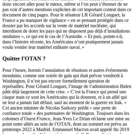
donc encore aller pour le mieux, même si l’on peut s’étonner de ne
pas voir d’autres mentions explicites de cet important contrat dans
ce
document de cinq pages
. Pour le sénateur LR Gérard Longuet, la
France a pu manquer de vigilance « en se pensant protégée dans ce
dossier par les accords sur la vente de matériel nucléaire, qui
interdisent de doter les pays qui ne disposent pas déjà d’installations
similaires », ce qui est le cas de l’Australie. « Et puis, pointe-t-il,
dans l’histoire récente, les Américains n’ont pratiquement jamais
voulu vendre leur matériel militaire naval. »
Quitter l’OTAN ?
Pour l’heure, hormis l’annulation de réunions et autres évènements
mondains, comme une soirée de gala qui était prévue vendredi à
Washington, il n’est pas encore formellement question de
représailles. Pour Gérard Longuet, l’image de l’administration Biden
pâtit déjà largement de cette crise. « C’est la France qui prend une
claque mais ce sont les Américains qui la donnent, et à un allié qui
ne leur a jamais fait défaut, sauf au moment de la guerre en Irak. »
Cet ancien ministre de Nicolas Sarkozy prédit « une perte de
confiance totale » des partenaires de Washington. Toujours dans les
colonnes d’O
uest France
, Jean-Yves Le Drian réclame une mise au
point entre alliés au sein de l’OTAN, dont un sommet est prévu au
printemps 2022 à Madrid. Emmanuel Macron
avait appelé fin 2019