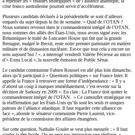
à repenser les « finalités stratégiques » de l’alliance atlantique
, la
crise franco australienne pourrait servir d’accélérateur.
Plusieurs candidats déclarés à la présidentielle se sont d’ailleurs
emparés du sujet depuis la fin de semaine. « Quid de l’OTAN ?
Nous sommes revenus dans le commandement intégré de l’OTAN,
nous sommes des alliés des États-Unis, nous avons signé avec les
Britanniques le traité de Lancaster House qui fait que la grande
Bretagne, malgré le Brexit, reste notre premier partenaire en matière
militaire et de dissuasion nucléaire. Est-ce que tout cela a encore un
sens aujourd’hui ? »,
a interrogé vendredi Valérie Pécresse au micro
d’« Extra Local », la nouvelle émission de Public Sénat
.
Le candidat communiste Fabien Roussel est allé plus loin dimanche,
alors qu’il participait à « Questions politiques » sur
France Inter
. Il
appelle la France à retrouver une forme d’indépendance : « Il y a
d’abord un coup à marquer immédiatement, c’est revenir sur la
décision de Sarkozy en 2009 ». En clair : La France doit quitter le
commandement intégré de l’OTAN. « Ce camouflet stratégique est
la réaffirmation par les États-Unis qu’ils sont les seuls et uniques
patrons de l’alliance atlantique. Il faut regarder cette alliance en
face », abonde le sénateur communiste Pierre Laurent, vice-
président de la commission des affaires étrangères.
Sur cette question, Nathalie Goulet se veut plus mesurée : « Il faut
garder la tête froide. On ne peut pas improviser une réplique. »