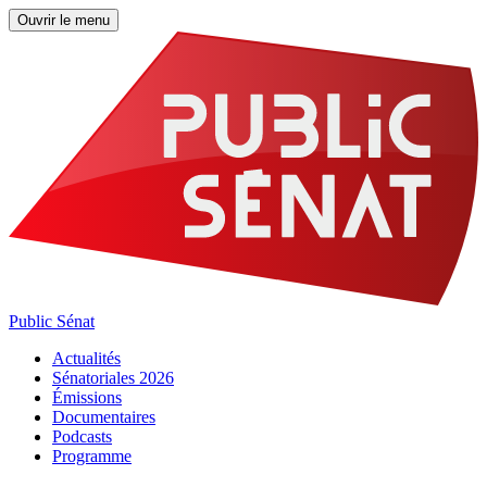
Ouvrir le menu
Public Sénat
Actualités
Sénatoriales 2026
Émissions
Documentaires
Podcasts
Programme