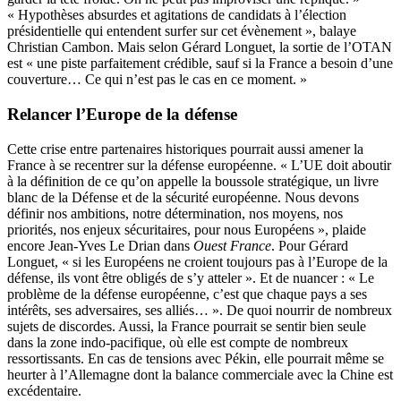
« Hypothèses absurdes et agitations de candidats à l’élection
présidentielle qui entendent surfer sur cet évènement », balaye
Christian Cambon. Mais selon Gérard Longuet, la sortie de l’OTAN
est « une piste parfaitement crédible, sauf si la France a besoin d’une
couverture… Ce qui n’est pas le cas en ce moment. »
Relancer l’Europe de la défense
Cette crise entre partenaires historiques pourrait aussi
amener la
France à se recentrer sur la défense européenne
. « L’UE doit aboutir
à la définition de ce qu’on appelle la boussole stratégique, un livre
blanc de la Défense et de la sécurité européenne. Nous devons
définir nos ambitions, notre détermination, nos moyens, nos
priorités, nos enjeux sécuritaires, pour nous Européens », plaide
encore Jean-Yves Le Drian dans
Ouest France
. Pour Gérard
Longuet, « si les Européens ne croient toujours pas à l’Europe de la
défense, ils vont être obligés de s’y atteler ». Et de nuancer : « Le
problème de la défense européenne, c’est que chaque pays a ses
intérêts, ses adversaires, ses alliés… ». De quoi nourrir de nombreux
sujets de discordes. Aussi, la France pourrait se sentir bien seule
dans la zone indo-pacifique, où elle est compte de nombreux
ressortissants. En cas de tensions avec Pékin, elle pourrait même se
heurter à l’Allemagne dont la balance commerciale avec la Chine est
excédentaire.