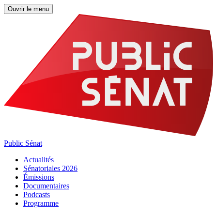
Ouvrir le menu
Public Sénat
Actualités
Sénatoriales 2026
Émissions
Documentaires
Podcasts
Programme