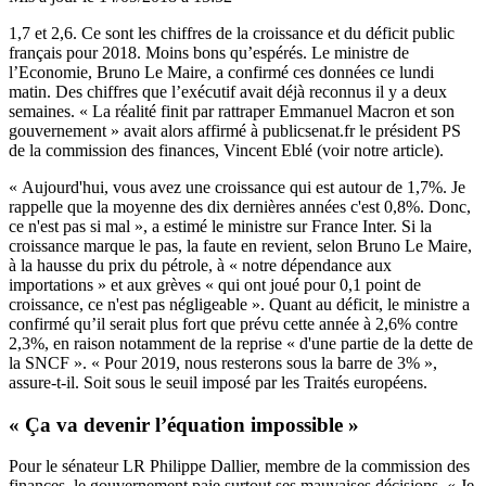
1,7 et 2,6. Ce sont les chiffres de la croissance et du déficit public
français pour 2018. Moins bons qu’espérés. Le ministre de
l’Economie, Bruno Le Maire, a confirmé ces données ce lundi
matin. Des chiffres que l’exécutif avait déjà reconnus il y a deux
semaines. « La réalité finit par rattraper Emmanuel Macron et son
gouvernement » avait alors affirmé à publicsenat.fr le président PS
de la commission des finances, Vincent Eblé (
voir notre article
).
« Aujourd'hui, vous avez une croissance qui est autour de 1,7%. Je
rappelle que la moyenne des dix dernières années c'est 0,8%. Donc,
ce n'est pas si mal », a estimé le ministre sur France Inter. Si la
croissance marque le pas, la faute en revient, selon Bruno Le Maire,
à la hausse du prix du pétrole, à « notre dépendance aux
importations » et aux grèves « qui ont joué pour 0,1 point de
croissance, ce n'est pas négligeable ». Quant au déficit, le ministre a
confirmé qu’il serait plus fort que prévu cette année à 2,6% contre
2,3%, en raison notamment de la reprise « d'une partie de la dette de
la SNCF ». « Pour 2019, nous resterons sous la barre de 3% »,
assure-t-il. Soit sous le seuil imposé par les Traités européens.
« Ça va devenir l’équation impossible »
Pour le sénateur LR Philippe Dallier, membre de la commission des
finances, le gouvernement paie surtout ses mauvaises décisions. « Je