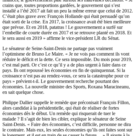
crains que, toutes proportions gardées, le gouvernent qui s’est
installé a l’été 2017 ait fait un peu la même erreur que celui de 2012.
C’était plus grave avec François Hollande qui était persuadé qu’on
était sorti de la crise. En 2017, la croissance avait été bien meilleure
que prévue. Et en 2018, patatras ! Le gouvernement a surfé sur
l’embellie de courte durée en 2017 et se retrouve planté en 2018. Et
le sera aussi en 2019 » affirme le vice-président LR du Sénat.
Le sénateur de Seine-Saint-Denis ne partage pas vraiment
l’optimisme de Bruno Le Maire. « Je ne vois pas comment ils vont
réduire le déficit et la dette. Ce sera impossible. Du mois pour 2019,
c’est mal parti. Or c’est ce qu’il y a de plus urgent à faire dans ce
pays. Ils ont repoussé les économies en fin de quinquennat. Si la
croissance n’est pas au rendez-vous, ce sera la catastrophe pour ce
pays » prévient-t-il. Le gouvernement recherche pourtant des
économies. La nouvelle ministre des Sports, Roxana Maracineanu,
en sait quelque chose
.
Philippe Dallier rappelle le remède que préconisait François Fillon,
alors candidat à la présidentielle, qui était de réaliser de fortes
économies dès le début. Un remède qui risquerait de tuer le
malade ? Il s’agit de bien les cibler, explique le sénateur de Seine
Saint-Denis. « Faire des économies, c’est difficile, personne ne dira
le contraire. Mais eux, les seules économies qu’ils ont faites sont sur
le logement, et il est en train de se casser la figure… » Il ajoute à la