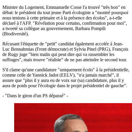
Ministre du Logement, Emmanuelle Cosse l'a trouvé "très bon" en
débat: le président du tout jeune Parti écologiste a "montré pourquoi
nous tenions à cette primaire et à la présence des écolos", a-t-elle
déclaré à l'AFP. "Révélation pour certains, confirmation pour moi",
a tweeté sa collègue au gouvernement, Barbara Pompili
(Biodiversité).
Récusant l'étiquette de "petit" candidat également accolée à Jean-
Luc Bennahmias (Front démocrate) et Sylvia Pinel (PRG), François
de Rugy juge "bien malin qui peut dire qui va rassembler les
suffrages", mais trouve "réaliste" de ne pas atteindre le second tour.
S'il clame qu'une candidature "uniquement écolo" à la présidentielle,
comme celle de Yannick Jadot (EELV), "n'a jamais marché", il
assure que "plus il y aura eu de voix sur (sa) candidature, plus il y
aura de poids pour l'écologie dans le projet présidentiel de gauche".
- "Dans le giron d'un PS dépassé" -