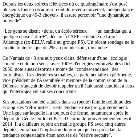
Depuis les deux soirées télévisées où ce quadragénaire s'est posé
plusieurs fois en recadreur -coût du revenu universel, indépendance
énergétique ou 49-3 citoyen-, il assure percevoir "une dynamique
nouvelle".
"Les gens se disent +tiens, un écolo sérieux !+, +un candidat qui a
quelque chose à dire+", déclare à l'AFP ce député de Loire-
Atlantique (ex-EELV, rallié au groupe PS). Un récent sondage ne le
crédite toutefois que de 2% au premier tour, dimanche.
Ce Nantais de 43 ans aux yeux clairs, défenseur d'une "écologie
concrète et de bon sens" avec 100% d'énergies renouvelables d'ici
2050, note aussi désormais moins de "condescendance" des
journalistes. Ces dernières semaines, ce parlementaire expérimenté,
vice-président de l'Assemblée et membre de la commission de la
Défense, s'agaçait de devoir rappeler qu'il était aussi candidat à ceux
qui l'interrogeaient sur ses concurrents.
Ses prestations ont été saluées dans sa (petite) famille politique des
écologistes "réformistes", verts tendance rose pro-gouvernement.
Une ligne sur laquelle il a toujours été ferme, notamment après le
départ de Cécile Duflot et Pascal Canfin du gouvernement en avril
2014. Il a d'ailleurs rejoint en mai le groupe PS avec cinq autres
députés, entraînant l'implosion du groupe qu'il co-présidait, la
tendance contestataire étant accusée de "dérive sectaire".