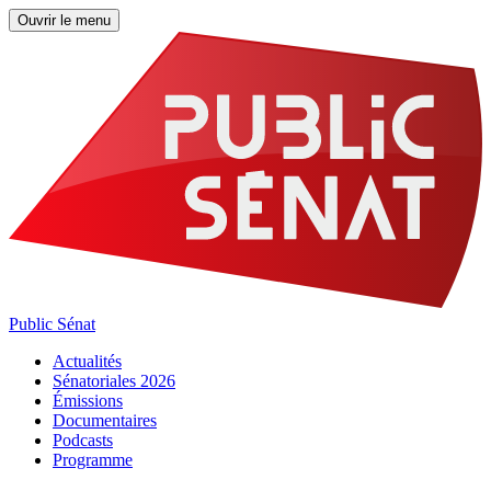
Ouvrir le menu
Public Sénat
Actualités
Sénatoriales 2026
Émissions
Documentaires
Podcasts
Programme