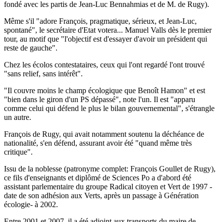
fondé avec les partis de Jean-Luc Bennahmias et de M. de Rugy).
Même s'il "adore François, pragmatique, sérieux, et Jean-Luc,
spontané", le secrétaire d'Etat votera... Manuel Valls dès le premier
tour, au motif que "l'objectif est d'essayer d'avoir un président qui
reste de gauche".
Chez les écolos contestataires, ceux qui l'ont regardé l'ont trouvé
"sans relief, sans intérêt".
"Il couvre moins le champ écologique que Benoît Hamon" et est
"bien dans le giron d'un PS dépassé", note l'un. Il est "apparu
comme celui qui défend le plus le bilan gouvernemental", s'étrangle
un autre.
François de Rugy, qui avait notamment soutenu la déchéance de
nationalité, s'en défend, assurant avoir été "quand même très
critique".
Issu de la noblesse (patronyme complet: François Goullet de Rugy),
ce fils d'enseignants et diplômé de Sciences Po a d'abord été
assistant parlementaire du groupe Radical citoyen et Vert de 1997 -
date de son adhésion aux Verts, après un passage à Génération
écologie- à 2002.
Entre 2001 et 2007, il a été adjoint aux transports du maire de