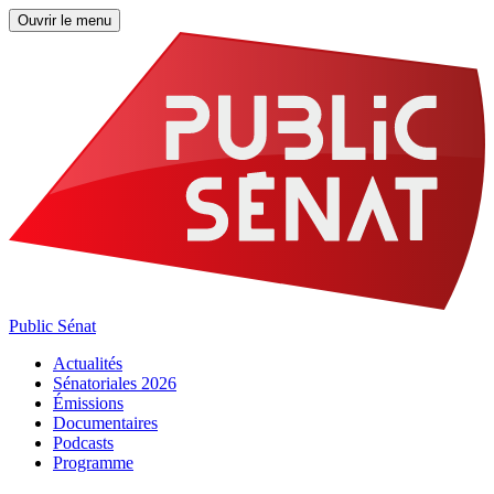
Ouvrir le menu
Public Sénat
Actualités
Sénatoriales 2026
Émissions
Documentaires
Podcasts
Programme