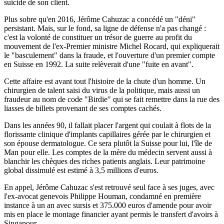
suicide de son client.
Plus sobre qu'en 2016, Jérôme Cahuzac a concédé un "déni"
persistant. Mais, sur le fond, sa ligne de défense n'a pas changé :
c'est la volonté de constituer un trésor de guerre au profit du
mouvement de l'ex-Premier ministre Michel Rocard, qui expliquerait
le "basculement" dans la fraude, et l'ouverture d'un premier compte
en Suisse en 1992. La suite relèverait d'une "fuite en avant".
Cette affaire est avant tout l'histoire de la chute d'un homme. Un
chirurgien de talent saisi du virus de la politique, mais aussi un
fraudeur au nom de code "Birdie" qui se fait remettre dans la rue des
liasses de billets provenant de ses comptes cachés.
Dans les années 90, il fallait placer l'argent qui coulait à flots de la
florissante clinique d'implants capillaires gérée par le chirurgien et
son épouse dermatologue. Ce sera plutôt la Suisse pour lui, l'île de
Man pour elle. Les comptes de la mère du médecin servent aussi à
blanchir les chèques des riches patients anglais. Leur patrimoine
global dissimulé est estimé à 3,5 millions d'euros.
En appel, Jérôme Cahuzac s'est retrouvé seul face à ses juges, avec
l'ex-avocat genevois Philippe Houman, condamné en première
instance à un an avec sursis et 375.000 euros d'amende pour avoir
mis en place le montage financier ayant permis le transfert d'avoirs à
Singapour.