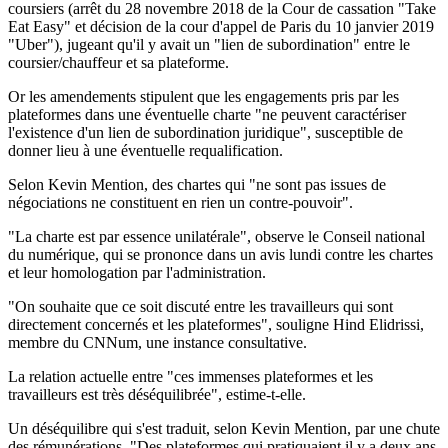
coursiers (arrêt du 28 novembre 2018 de la Cour de cassation "Take
Eat Easy" et décision de la cour d'appel de Paris du 10 janvier 2019
"Uber"), jugeant qu'il y avait un "lien de subordination" entre le
coursier/chauffeur et sa plateforme.
Or les amendements stipulent que les engagements pris par les
plateformes dans une éventuelle charte "ne peuvent caractériser
l'existence d'un lien de subordination juridique", susceptible de
donner lieu à une éventuelle requalification.
Selon Kevin Mention, des chartes qui "ne sont pas issues de
négociations ne constituent en rien un contre-pouvoir".
"La charte est par essence unilatérale", observe le Conseil national
du numérique, qui se prononce dans un avis lundi contre les chartes
et leur homologation par l'administration.
"On souhaite que ce soit discuté entre les travailleurs qui sont
directement concernés et les plateformes", souligne Hind Elidrissi,
membre du CNNum, une instance consultative.
La relation actuelle entre "ces immenses plateformes et les
travailleurs est très déséquilibrée", estime-t-elle.
Un déséquilibre qui s'est traduit, selon Kevin Mention, par une chute
des rémunérations. "Des plateformes qui pratiquaient il y a deux ans