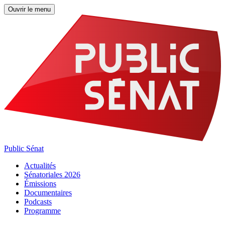
Ouvrir le menu
Public Sénat
Actualités
Sénatoriales 2026
Émissions
Documentaires
Podcasts
Programme