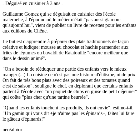
- Déguisé en cuisinier à 3 ans -
Guillaume Gomez qui se déguisait en cuisinier dès l'école
maternelle, à l'époque où le métier n'était "pas aussi glamour
qu'aujourd'hui", vient de publier un livre de recettes pour les enfants
aux éditions du Chêne.
Le but est d'apprendre à préparer des plats traditionnels de façon
créative et ludique: mousse au chocolat et hachis parmentier aux
frites de légumes ou bayaldi de Ratatouille "encore meilleur que
dans le dessin animé".
"On a besoin de rééduquer une partie des enfants vers le mieux
manger (...) La cuisine ce n'est pas une histoire d'élitisme, ni de prix.
On fait de très bons plats avec des poireaux et des tomates quand
c'est de saison", souligne le chef, en déplorant que certains enfants
partent à l'école avec "un paquet de chips en guise de petit déjeuner"
qui coûte "plus cher qu'une tartine beurrée".
"Quand les enfants touchent les produits, ils ont envie", estime-t-il.
"Un gamin qui vous dit +je n'aime pas les épinards+, faites lui faire
le gâteau d'épinards!"
neo/alu/or