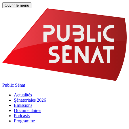
Ouvrir le menu
Public Sénat
Actualités
Sénatoriales 2026
Émissions
Documentaires
Podcasts
Programme