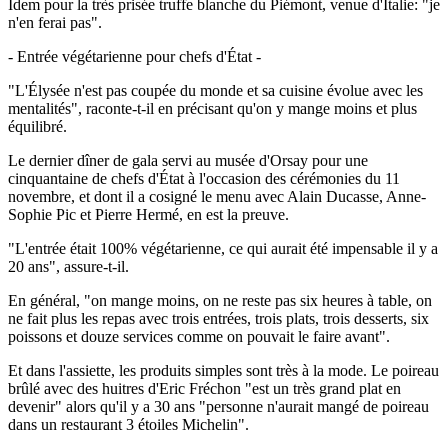
Idem pour la très prisée truffe blanche du Piémont, venue d'Italie: "je
n'en ferai pas".
- Entrée végétarienne pour chefs d'État -
"L'Élysée n'est pas coupée du monde et sa cuisine évolue avec les
mentalités", raconte-t-il en précisant qu'on y mange moins et plus
équilibré.
Le dernier dîner de gala servi au musée d'Orsay pour une
cinquantaine de chefs d'État à l'occasion des cérémonies du 11
novembre, et dont il a cosigné le menu avec Alain Ducasse, Anne-
Sophie Pic et Pierre Hermé, en est la preuve.
"L'entrée était 100% végétarienne, ce qui aurait été impensable il y a
20 ans", assure-t-il.
En général, "on mange moins, on ne reste pas six heures à table, on
ne fait plus les repas avec trois entrées, trois plats, trois desserts, six
poissons et douze services comme on pouvait le faire avant".
Et dans l'assiette, les produits simples sont très à la mode. Le poireau
brûlé avec des huitres d'Eric Fréchon "est un très grand plat en
devenir" alors qu'il y a 30 ans "personne n'aurait mangé de poireau
dans un restaurant 3 étoiles Michelin".