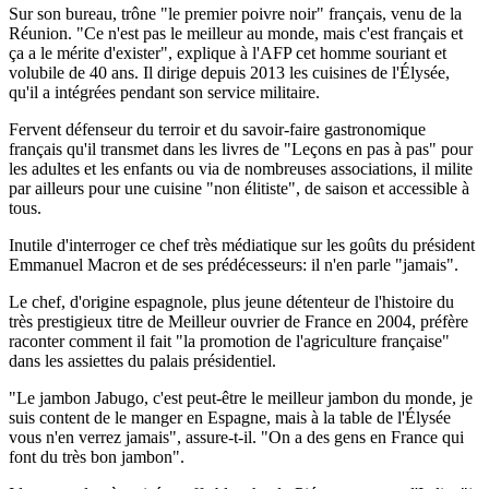
Sur son bureau, trône "le premier poivre noir" français, venu de la
Réunion. "Ce n'est pas le meilleur au monde, mais c'est français et
ça a le mérite d'exister", explique à l'AFP cet homme souriant et
volubile de 40 ans. Il dirige depuis 2013 les cuisines de l'Élysée,
qu'il a intégrées pendant son service militaire.
Fervent défenseur du terroir et du savoir-faire gastronomique
français qu'il transmet dans les livres de "Leçons en pas à pas" pour
les adultes et les enfants ou via de nombreuses associations, il milite
par ailleurs pour une cuisine "non élitiste", de saison et accessible à
tous.
Inutile d'interroger ce chef très médiatique sur les goûts du président
Emmanuel Macron et de ses prédécesseurs: il n'en parle "jamais".
Le chef, d'origine espagnole, plus jeune détenteur de l'histoire du
très prestigieux titre de Meilleur ouvrier de France en 2004, préfère
raconter comment il fait "la promotion de l'agriculture française"
dans les assiettes du palais présidentiel.
"Le jambon Jabugo, c'est peut-être le meilleur jambon du monde, je
suis content de le manger en Espagne, mais à la table de l'Élysée
vous n'en verrez jamais", assure-t-il. "On a des gens en France qui
font du très bon jambon".