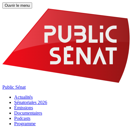
Ouvrir le menu
Public Sénat
Actualités
Sénatoriales 2026
Émissions
Documentaires
Podcasts
Programme