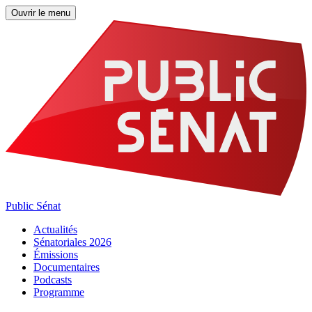
Ouvrir le menu
Public Sénat
Actualités
Sénatoriales 2026
Émissions
Documentaires
Podcasts
Programme