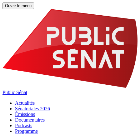
Ouvrir le menu
Public Sénat
Actualités
Sénatoriales 2026
Émissions
Documentaires
Podcasts
Programme