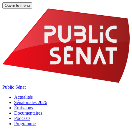
Ouvrir le menu
Public Sénat
Actualités
Sénatoriales 2026
Émissions
Documentaires
Podcasts
Programme