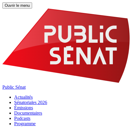
Ouvrir le menu
Public Sénat
Actualités
Sénatoriales 2026
Émissions
Documentaires
Podcasts
Programme