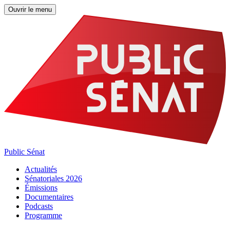
Ouvrir le menu
Public Sénat
Actualités
Sénatoriales 2026
Émissions
Documentaires
Podcasts
Programme