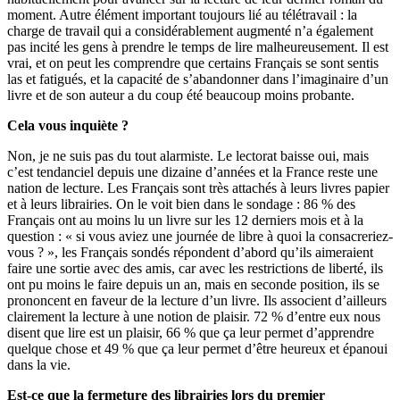
moment. Autre élément important toujours lié au télétravail : la
charge de travail qui a considérablement augmenté n’a également
pas incité les gens à prendre le temps de lire malheureusement. Il est
vrai, et on peut les comprendre que certains Français se sont sentis
las et fatigués, et la capacité de s’abandonner dans l’imaginaire d’un
livre et de son auteur a du coup été beaucoup moins probante.
Cela vous inquiète ?
Non, je ne suis pas du tout alarmiste. Le lectorat baisse oui, mais
c’est tendanciel depuis une dizaine d’années et la France reste une
nation de lecture. Les Français sont très attachés à leurs livres papier
et à leurs librairies. On le voit bien dans le sondage : 86 % des
Français ont au moins lu un livre sur les 12 derniers mois et à la
question : « si vous aviez une journée de libre à quoi la consacreriez-
vous ? », les Français sondés répondent d’abord qu’ils aimeraient
faire une sortie avec des amis, car avec les restrictions de liberté, ils
ont pu moins le faire depuis un an, mais en seconde position, ils se
prononcent en faveur de la lecture d’un livre. Ils associent d’ailleurs
clairement la lecture à une notion de plaisir. 72 % d’entre eux nous
disent que lire est un plaisir, 66 % que ça leur permet d’apprendre
quelque chose et 49 % que ça leur permet d’être heureux et épanoui
dans la vie.
Est-ce que la fermeture des librairies lors du premier