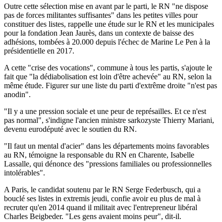
Outre cette sélection mise en avant par le parti, le RN "ne dispose
pas de forces militantes suffisantes" dans les petites villes pour
constituer des listes, rappelle une étude sur le RN et les municipales
pour la fondation Jean Jaurès, dans un contexte de baisse des
adhésions, tombées à 20.000 depuis l'échec de Marine Le Pen à la
présidentielle en 2017.
A cette "crise des vocations", commune à tous les partis, s'ajoute le
fait que "la dédiabolisation est loin d'être achevée" au RN, selon la
même étude. Figurer sur une liste du parti d'extrême droite "n'est pas
anodin".
"Il y a une pression sociale et une peur de représailles. Et ce n'est
pas normal", s'indigne l'ancien ministre sarkozyste Thierry Mariani,
devenu eurodéputé avec le soutien du RN.
"Il faut un mental d'acier" dans les départements moins favorables
au RN, témoigne la responsable du RN en Charente, Isabelle
Lassalle, qui dénonce des "pressions familiales ou professionnelles
intolérables".
A Paris, le candidat soutenu par le RN Serge Federbusch, qui a
bouclé ses listes in extremis jeudi, confie avoir eu plus de mal à
recruter qu'en 2014 quand il militait avec l'entrepreneur libéral
Charles Beigbeder. "Les gens avaient moins peur", dit-il.