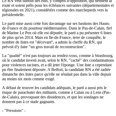
Le RN veut surtout des élus, y compris d'opposition, qui tiennent la
route et soient prêts pour les échéances suivantes (départementales et
régionales en 2021), considérées comme des marchepieds vers la
présidentielle.
Le parti mise aussi cette fois davantage sur ses bastions des Hauts-
de-France et du pourtour méditerranéen. Dans le Pas-de-Calais, fief
de Marine Le Pen où elle est députée, le parti a pu présenter 6 listes
de plus qu'en 2014. Mais en Ile-de-France, terre de conquête, le
nombre de listes est "décevant", a admis la cheffe du RN, qui
prévoit d'y faire "un gros travail de reconstruction".
La "qualité" n'est pas toujours au rendez-vous, comme à Strasbourg,
où le candidat investi avait, selon le RN, "caché" des condamnations
pour violences racistes, et a dû jeter l'éponge. Une liste a cependant
pu être finalement déposée. A Belfort, la candidate RN a été radiée
dimanche des listes parce qu'elle ne résidait pas dans la ville depuis
au moins six mois comme exigé.
A défaut de trouver les candidats adéquats, le parti a aussi pris le
risque de parachuter des militants, comme à Calais ou à Lens (Pas-
de-Calais), provoquant des dissidences, et que les sondages ne
donnent pas à ce stade gagnants.
- "Pressions" -