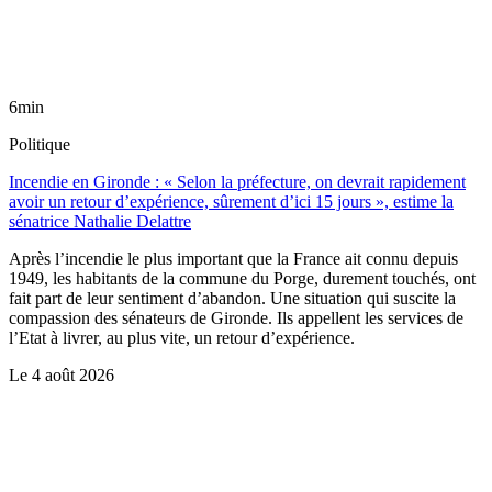
6min
Politique
Incendie en Gironde : « Selon la préfecture, on devrait rapidement
avoir un retour d’expérience, sûrement d’ici 15 jours », estime la
sénatrice Nathalie Delattre
Après l’incendie le plus important que la France ait connu depuis
1949, les habitants de la commune du Porge, durement touchés, ont
fait part de leur sentiment d’abandon. Une situation qui suscite la
compassion des sénateurs de Gironde. Ils appellent les services de
l’Etat à livrer, au plus vite, un retour d’expérience.
Le
4 août 2026