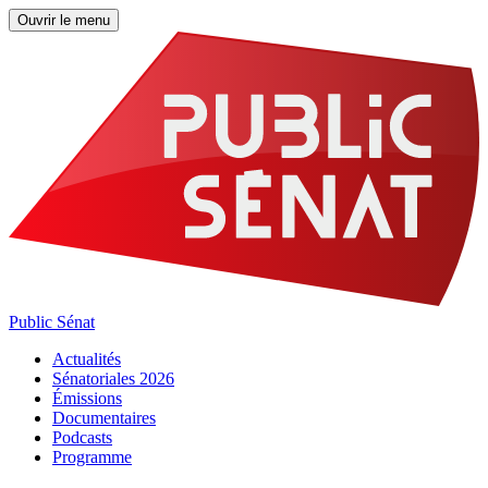
Ouvrir le menu
Public Sénat
Actualités
Sénatoriales 2026
Émissions
Documentaires
Podcasts
Programme