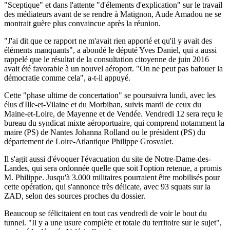
"Sceptique" et dans l'attente "d'élements d'explication" sur le travail
des médiateurs avant de se rendre à Matignon, Aude Amadou ne se
montrait guère plus convaincue après la réunion.
"J'ai dit que ce rapport ne m'avait rien apporté et qu'il y avait des
éléments manquants", a abondé le député Yves Daniel, qui a aussi
rappelé que le résultat de la consultation citoyenne de juin 2016
avait été favorable à un nouvel aéroport. "On ne peut pas bafouer la
démocratie comme cela", a-t-il appuyé.
Cette "phase ultime de concertation" se poursuivra lundi, avec les
élus d'Ille-et-Vilaine et du Morbihan, suivis mardi de ceux du
Maine-et-Loire, de Mayenne et de Vendée. Vendredi 12 sera reçu le
bureau du syndicat mixte aéroportuaire, qui comprend notamment la
maire (PS) de Nantes Johanna Rolland ou le président (PS) du
département de Loire-Atlantique Philippe Grosvalet.
Il s'agit aussi d'évoquer l'évacuation du site de Notre-Dame-des-
Landes, qui sera ordonnée quelle que soit l'option retenue, a promis
M. Philippe. Jusqu'à 3.000 militaires pourraient être mobilisés pour
cette opération, qui s'annonce très délicate, avec 93 squats sur la
ZAD, selon des sources proches du dossier.
Beaucoup se félicitaient en tout cas vendredi de voir le bout du
tunnel. "Il y a une usure complète et totale du territoire sur le sujet",