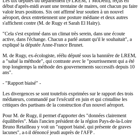
Les dix députés du département (9 LREM, 1 MoDem), reçus en
début d'après-midi avant une trentaine de maires, ont chacun pu faire
valoir leurs positions. Six ont affirmé leur soutien à un nouvel
aéroport, deux entretiennent une posture médiane et deux autres
s'affichent contre (M. de Rugy et Sarah El Haïry).
"Cela s'est exprimé dans un climat très serein, dans une écoute
active, dans l'échange. Chacun a parlé autant qu'il le souhaitait", a
expliqué la députée Anne-France Brunet.
M. de Rugy, ex-écologiste, réélu député sous la bannière de LREM,
a "salué la méthode", qui contraste avec le "pourrissement qui a été
trop longtemps la méthode des gouvernements successifs depuis 10
ans".
- "Rapport biaisé" -
Les divergences se sont toutefois exprimées sur le rapport des trois
médiateurs, commandé par l'exécutif en juin et qui cristallise les
critiques des partisans de la construction d'un nouvel aéroport.
Pour M. de Rugy, il permet d'apporter des "données clairement
équilibrées". Mais l'ancien président de la région Pays-de-la-Loire
Bruno Retailleau y voit un "rapport biaisé, qui présente de graves
lacunes", a-t-il dénoncé jeudi auprès de l'AFP .