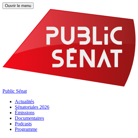
Ouvrir le menu
Public Sénat
Actualités
Sénatoriales 2026
Émissions
Documentaires
Podcasts
Programme