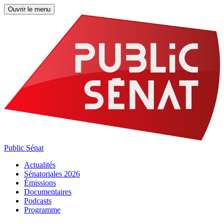
Ouvrir le menu
Public Sénat
Actualités
Sénatoriales 2026
Émissions
Documentaires
Podcasts
Programme