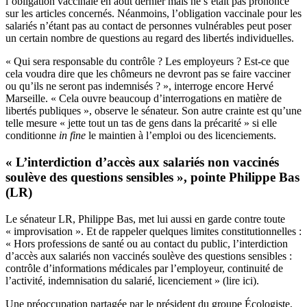
l’obligation vaccinale en août dernier mais ne s’était pas prononcé
sur les articles concernés. Néanmoins, l’obligation vaccinale pour les
salariés n’étant pas au contact de personnes vulnérables peut poser
un certain nombre de questions au regard des libertés individuelles.
« Qui sera responsable du contrôle ? Les employeurs ? Est-ce que
cela voudra dire que les chômeurs ne devront pas se faire vacciner
ou qu’ils ne seront pas indemnisés ? », interroge encore Hervé
Marseille. « Cela ouvre beaucoup d’interrogations en matière de
libertés publiques », observe le sénateur. Son autre crainte est qu’une
telle mesure « jette tout un tas de gens dans la précarité » si elle
conditionne
in fine
le maintien à l’emploi ou des licenciements.
« L’interdiction d’accès aux salariés non vaccinés
soulève des questions sensibles », pointe Philippe Bas
(LR)
Le sénateur LR, Philippe Bas, met lui aussi en garde contre toute
« improvisation ». Et de rappeler quelques limites constitutionnelles :
« Hors professions de santé ou au contact du public, l’interdiction
d’accès aux salariés non vaccinés soulève des questions sensibles :
contrôle d’informations médicales par l’employeur, continuité de
l’activité, indemnisation du salarié, licenciement » (
lire ici
).
Une préoccupation partagée par le président du groupe Écologiste,