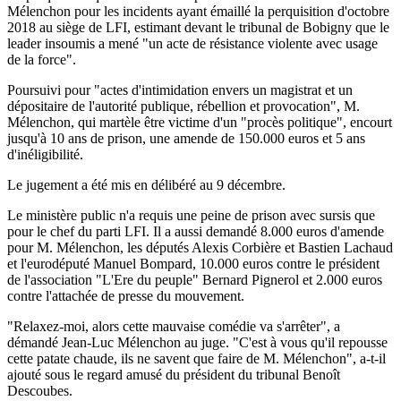
Mélenchon pour les incidents ayant émaillé la perquisition d'octobre
2018 au siège de LFI, estimant devant le tribunal de Bobigny que le
leader insoumis a mené "un acte de résistance violente avec usage
de la force".
Poursuivi pour "actes d'intimidation envers un magistrat et un
dépositaire de l'autorité publique, rébellion et provocation", M.
Mélenchon, qui martèle être victime d'un "procès politique", encourt
jusqu'à 10 ans de prison, une amende de 150.000 euros et 5 ans
d'inéligibilité.
Le jugement a été mis en délibéré au 9 décembre.
Le ministère public n'a requis une peine de prison avec sursis que
pour le chef du parti LFI. Il a aussi demandé 8.000 euros d'amende
pour M. Mélenchon, les députés Alexis Corbière et Bastien Lachaud
et l'eurodéputé Manuel Bompard, 10.000 euros contre le président
de l'association "L'Ere du peuple" Bernard Pignerol et 2.000 euros
contre l'attachée de presse du mouvement.
"Relaxez-moi, alors cette mauvaise comédie va s'arrêter", a
démandé Jean-Luc Mélenchon au juge. "C'est à vous qu'il repousse
cette patate chaude, ils ne savent que faire de M. Mélenchon", a-t-il
ajouté sous le regard amusé du président du tribunal Benoît
Descoubes.