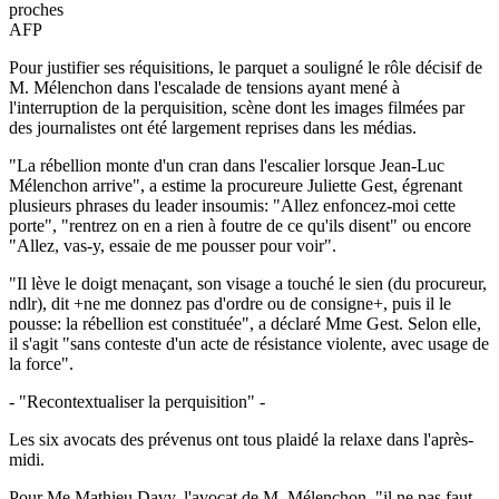
proches
AFP
Pour justifier ses réquisitions, le parquet a souligné le rôle décisif de
M. Mélenchon dans l'escalade de tensions ayant mené à
l'interruption de la perquisition, scène dont les images filmées par
des journalistes ont été largement reprises dans les médias.
"La rébellion monte d'un cran dans l'escalier lorsque Jean-Luc
Mélenchon arrive", a estime la procureure Juliette Gest, égrenant
plusieurs phrases du leader insoumis: "Allez enfoncez-moi cette
porte", "rentrez on en a rien à foutre de ce qu'ils disent" ou encore
"Allez, vas-y, essaie de me pousser pour voir".
"Il lève le doigt menaçant, son visage a touché le sien (du procureur,
ndlr), dit +ne me donnez pas d'ordre ou de consigne+, puis il le
pousse: la rébellion est constituée", a déclaré Mme Gest. Selon elle,
il s'agit "sans conteste d'un acte de résistance violente, avec usage de
la force".
- "Recontextualiser la perquisition" -
Les six avocats des prévenus ont tous plaidé la relaxe dans l'après-
midi.
Pour Me Mathieu Davy, l'avocat de M. Mélenchon, "il ne pas faut