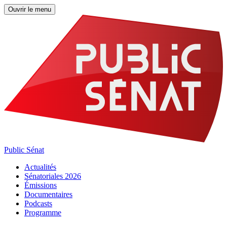
Ouvrir le menu
Public Sénat
Actualités
Sénatoriales 2026
Émissions
Documentaires
Podcasts
Programme