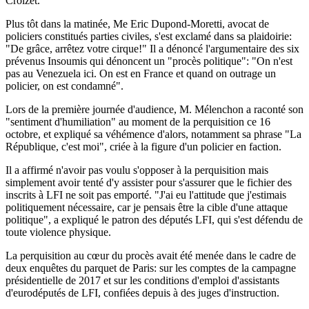
Croizet.
Plus tôt dans la matinée, Me Eric Dupond-Moretti, avocat de
policiers constitués parties civiles, s'est exclamé dans sa plaidoirie:
"De grâce, arrêtez votre cirque!" Il a dénoncé l'argumentaire des six
prévenus Insoumis qui dénoncent un "procès politique": "On n'est
pas au Venezuela ici. On est en France et quand on outrage un
policier, on est condamné".
Lors de la première journée d'audience, M. Mélenchon a raconté son
"sentiment d'humiliation" au moment de la perquisition ce 16
octobre, et expliqué sa véhémence d'alors, notamment sa phrase "La
République, c'est moi", criée à la figure d'un policier en faction.
Il a affirmé n'avoir pas voulu s'opposer à la perquisition mais
simplement avoir tenté d'y assister pour s'assurer que le fichier des
inscrits à LFI ne soit pas emporté. "J'ai eu l'attitude que j'estimais
politiquement nécessaire, car je pensais être la cible d'une attaque
politique", a expliqué le patron des députés LFI, qui s'est défendu de
toute violence physique.
La perquisition au cœur du procès avait été menée dans le cadre de
deux enquêtes du parquet de Paris: sur les comptes de la campagne
présidentielle de 2017 et sur les conditions d'emploi d'assistants
d'eurodéputés de LFI, confiées depuis à des juges d'instruction.