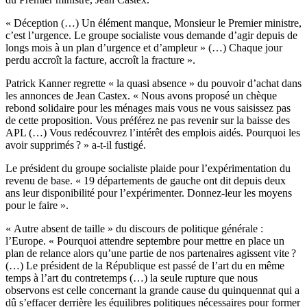
« Déception (…) Un élément manque, Monsieur le Premier ministre,
c’est l’urgence. Le groupe socialiste vous demande d’agir depuis de
longs mois à un plan d’urgence et d’ampleur » (…) Chaque jour
perdu accroît la facture, accroît la fracture ».
Patrick Kanner regrette « la quasi absence » du pouvoir d’achat dans
les annonces de Jean Castex. « Nous avons proposé un chèque
rebond solidaire pour les ménages mais vous ne vous saisissez pas
de cette proposition. Vous préférez ne pas revenir sur la baisse des
APL (…) Vous redécouvrez l’intérêt des emplois aidés. Pourquoi les
avoir supprimés ? » a-t-il fustigé.
Le président du groupe socialiste plaide pour l’expérimentation du
revenu de base. « 19 départements de gauche ont dit depuis deux
ans leur disponibilité pour l’expérimenter. Donnez-leur les moyens
pour le faire ».
« Autre absent de taille » du discours de politique générale :
l’Europe. « Pourquoi attendre septembre pour mettre en place un
plan de relance alors qu’une partie de nos partenaires agissent vite ?
(…) Le président de la République est passé de l’art du en même
temps à l’art du contretemps (…) la seule rupture que nous
observons est celle concernant la grande cause du quinquennat qui a
dû s’effacer derrière les équilibres politiques nécessaires pour former