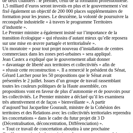
de deux chantiers : le premier, celui de la formation professionnelle.
1,5 milliard d’euros seront investis en plus et le gouvernement s’est
fixé également un objectif de 200 000 places supplémentaires de
formation pour les jeunes. Le deuxième, la volonté de poursuivre la
reconquête industrielle « à travers le programme Territoires
d’industrie ».
Le Premier ministre a également insisté sur l’importance de la
transition écologique « qui réussira d’autant mieux qu’elle reposera
sur une mise en œuvre partagée et territorialisée ».
Un moratoire « pour tout projet nouveau d’installation de centres
commerciaux dans les zones peri-urbaines » sera appliqué.
Jean Castex a expliqué que le gouvernement allait donner
« davantage de liberté aux territoires et collectivités » afin de
« réussir cette reconstruction ». Il a remercié le président du Sénat,
Gérard Larcher pour les 50 propositions que le Sénat avait
présentées le 2 juillet. Issues d’un groupe de travail rassemblant
toutes les couleurs politiques de la Haute assemblée, ces
propositions vont en faveur de plus d’autonomie et de pouvoirs pour
les collectivités. Le Premier ministre a déclaré qu’il les examinera
très attentivement et de façon « bienveillante ». A partir
d’aujourd’hui Jacqueline Gourault, ministre de la Cohésion des
territoires et des Relations avec les collectivités territoriales reprendra
les concertations « dans le cadre du futur projet dit 3 D
(Décentralisation, déconcentration, Différenciation) ».
« Tout ce travail de concertation aboutira à une prochaine