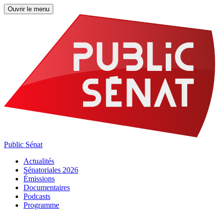
Ouvrir le menu
Public Sénat
Actualités
Sénatoriales 2026
Émissions
Documentaires
Podcasts
Programme