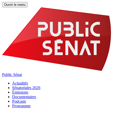
Ouvrir le menu
Public Sénat
Actualités
Sénatoriales 2026
Émissions
Documentaires
Podcasts
Programme