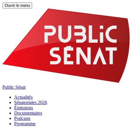
Ouvrir le menu
Public Sénat
Actualités
Sénatoriales 2026
Émissions
Documentaires
Podcasts
Programme