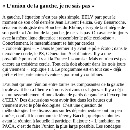
« L’union de la gauche, je ne sais pas »
A gauche, l’équation n’est pas plus simple. EELV part pour le
moment de son côté derrière Jean Laurent Felizia. Guy Benarroche,
sénateur écologiste des Bouches-du-Rhône, décrypte la stratégie de
son parti : « L’union de la gauche, je ne sais pas. On avance toujours
avec la même ligne directrice : rassembler le pôle écologiste ».
Concrètement, le rassemblement se fait par cercles
« concentriques ». « Dans le premier il y avait le pôle écolo ; dans le
deuxième cercle, le PS, Génération. S et d’autres. Il y a une
possibilité pour qu’il y ait la France Insoumise. Mais on n’en est pas
encore au troisième cercle. Tout cela doit aboutir dans les trois jours
qui viennent », explique-t-il. Le programme est en tout cas « déjà
prêt » et les partenaires éventuels pourront y contribuer.
D’autant qu’une réunion entre toutes les composantes de la gauche
locale avait lieu à l’heure où nous écrivons ces lignes. « Il y a déjà
eu un rassemblement d’une dizaine de partis de gauche à l’exception
d’EELV. Des discussions vont avoir lieu dans les heures qui
viennent avec le pôle écologiste. C’est une question de
méthodologie. Les discussions sur les départementales ont un peu
duré », confiait le communiste Jérémy Bacchi, quelques minutes
avant la réunion à laquelle il participe. Il ajoute : « L’ambition en
PACA, c’est de faire l’union la plus large possible. Les sondages