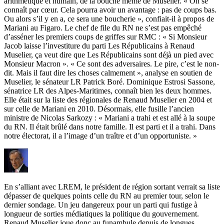
arithmétique et humain, de la bouche même de Muselier. « On se
connaît par cœur. Cela pourra avoir un avantage : pas de coups bas.
Ou alors s’il y en a, ce sera une boucherie », confiait-il à propos de
Mariani
au Figaro
. Le chef de file du RN ne s’est pas empêché
d’asséner les premiers coups de griffes sur RMC : « Si Monsieur
Jacob laisse l’investiture du parti Les Républicains à Renaud
Muselier, ça veut dire que Les Républicains sont déjà un pied avec
Monsieur Macron ». « Ce sont des adversaires. Le pire, c’est le non-
dit. Mais il faut dire les choses calmement », analyse en soutien de
Muselier, le sénateur LR Patrick Boré. Dominique Estrosi Sassone,
sénatrice LR des Alpes-Maritimes, connaît bien les deux hommes.
Elle était sur la liste des régionales de Renaud Muselier en 2004 et
sur celle de Mariani en 2010. Désormais, elle fusille l’ancien
ministre de Nicolas Sarkozy : « Mariani a trahi et est allé à la soupe
du RN. Il était brûlé dans notre famille. Il est parti et il a trahi. Dans
notre électorat, il a l’image d’un traître et d’un opportuniste. »
En s’alliant avec LREM, le président de région sortant verrait sa liste
dépasser de quelques points celle du RN au premier tour, selon
le
dernier sondage
. Un jeu dangereux pour un parti qui fustige à
longueur de sorties médiatiques la politique du gouvernement.
Renaud Muselier joue donc au funambule depuis de longues