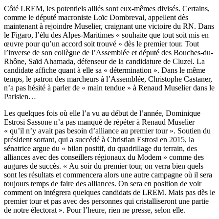
Côté LREM, les potentiels alliés sont eux-mêmes divisés. Certains,
comme le député macroniste Loïc Dombreval, appellent dès
maintenant à rejoindre Muselier, craignant une victoire du RN. Dans
le
Figaro
, l’élu des Alpes-Maritimes « souhaite que tout soit mis en
œuvre pour qu’un accord soit trouvé » dès le premier tour. Tout
l’inverse de son collègue de l’Assemblée et député des Bouches-du-
Rhône, Saïd Ahamada, défenseur de la candidature de Cluzel. La
candidate affiche quant à elle sa « détermination ». Dans le même
temps, le patron des marcheurs à l’Assemblée, Christophe Castaner,
n’a pas hésité à parler de « main tendue » à Renaud Muselier dans le
Parisien…
Les quelques fois où elle l’a vu au début de l’année, Dominique
Estrosi Sassone n’a pas manqué de répéter à Renaud Muselier
« qu’il n’y avait pas besoin d’alliance au premier tour ». Soutien du
président sortant, qui a succédé à Christian Estrosi en 2015, la
sénatrice argue du « bilan positif, du quadrillage du terrain, des
alliances avec des conseillers régionaux du Modem » comme des
augures de succès. « Au soir du premier tour, on verra bien quels
sont les résultats et commencera alors une autre campagne où il sera
toujours temps de faire des alliances. On sera en position de voir
comment on intégrera quelques candidats de LREM. Mais pas dès le
premier tour et pas avec des personnes qui cristalliseront une partie
de notre électorat ». Pour l’heure, rien ne presse, selon elle.