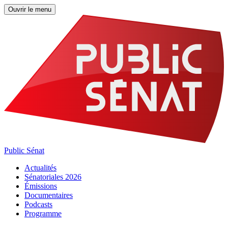
Ouvrir le menu
Public Sénat
Actualités
Sénatoriales 2026
Émissions
Documentaires
Podcasts
Programme