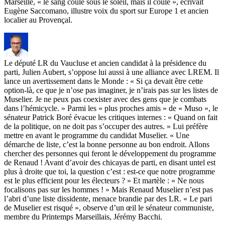
Marseille, « le sang coule sous le soleil, mais il coule », écrivait
Eugène Saccomano, illustre voix du sport sur Europe 1 et ancien
localier au Provençal.
Le député LR du Vaucluse et ancien candidat à la présidence du
parti, Julien Aubert, s’oppose lui aussi à une alliance avec LREM. Il
lance un avertissement dans le Monde : « Si ça devait être cette
option-là, ce que je n’ose pas imaginer, je n’irais pas sur les listes de
Muselier. Je ne peux pas coexister avec des gens que je combats
dans l’hémicycle. » Parmi les « plus proches amis » de « Muso », le
sénateur Patrick Boré évacue les critiques internes : « Quand on fait
de la politique, on ne doit pas s’occuper des autres. » Lui préfère
mettre en avant le programme du candidat Muselier. « Une
démarche de liste, c’est la bonne personne au bon endroit. Allons
chercher des personnes qui feront le développement du programme
de Renaud ! Avant d’avoir des chicayas de parti, en disant untel est
plus à droite que toi, la question c’est : est-ce que notre programme
est le plus efficient pour les électeurs ? » Et martèle : « Ne nous
focalisons pas sur les hommes ! » Mais Renaud Muselier n’est pas
l’abri d’une liste dissidente, menace brandie par des LR. « Le pari
de Muselier est risqué », observe d’un œil le sénateur communiste,
membre du Printemps Marseillais, Jérémy Bacchi.