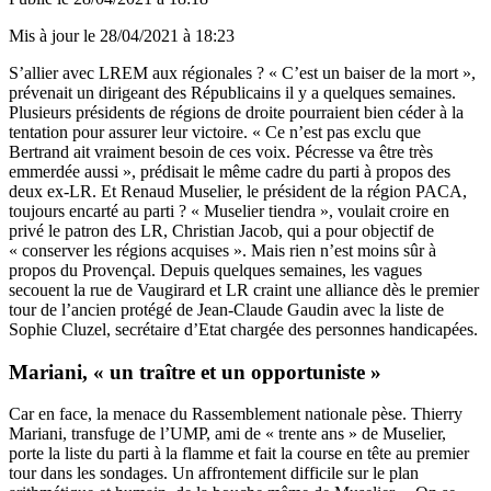
Mis à jour le
28/04/2021 à 18:23
S’allier avec LREM aux régionales ? « C’est un baiser de la mort »,
prévenait un dirigeant des Républicains il y a quelques semaines.
Plusieurs présidents de régions de droite pourraient bien céder à la
tentation pour assurer leur victoire. « Ce n’est pas exclu que
Bertrand ait vraiment besoin de ces voix. Pécresse va être très
emmerdée aussi », prédisait le même cadre du parti à propos des
deux ex-LR. Et Renaud Muselier, le président de la région PACA,
toujours encarté au parti ? « Muselier tiendra », voulait croire en
privé le patron des LR, Christian Jacob, qui a pour objectif de
« conserver les régions acquises ». Mais rien n’est moins sûr à
propos du Provençal. Depuis quelques semaines, les vagues
secouent la rue de Vaugirard et LR craint une alliance dès le premier
tour de l’ancien protégé de Jean-Claude Gaudin avec la liste de
Sophie Cluzel, secrétaire d’Etat chargée des personnes handicapées.
Mariani, « un traître et un opportuniste »
Car en face, la menace du Rassemblement nationale pèse. Thierry
Mariani, transfuge de l’UMP, ami de « trente ans » de Muselier,
porte la liste du parti à la flamme et fait la course en tête au premier
tour dans les sondages. Un affrontement difficile sur le plan