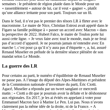
semaines : le président de région plaide dans
le Monde
pour un
« rassemblement » autour de lui, car il veut « gagner », plutôt
qu’une alliance irritante pour son parti. Toujours sur un fil.
Dans le Sud, il n’est pas le premier des ténors LR à flirter avec le
macronisme. Le maire de Nice, Christian Estrosi avait appelé dans le
Figaro sa famille politique à « passer un accord avec Macron » dans
la perspective de 2022. Hubert Falco, le maire de Toulon porte lui
aussi cette ligne. « Je veux faire avec tout le monde, mais je ne ferai
pas d’accord d’appareil. Je ne pourrais jamais m’entendre avec En
marche !, c’est pour ça qu’il n’y aura pas d’étiquette »
,
a, lui, assuré
Renaud Muselier en prélude de la dernière séance plénière de son
mandat selon Le Monde.
La guerre des LR
Pour certains au parti, le numéro d’équilibriste de Renaud Muselier
ne passe pas. A l’image du député des Alpes-Maritimes et président
de la Commission nationale d’investiture du parti, Éric Ciotti.
Agacé, Muselier a répondu par un tweet sanglant ce mercredi
matin : « Ciotti a dit que je pourrais avoir la défaite et le déshonneur
aux régionales. En 2017, je les ai évités en appelant à voter pour
Emmanuel Macron face à Marine Le Pen. Lui pas. Nous n’avons
clairement pas la même idée de la droite, ni de la France. » A