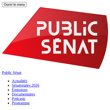
Ouvrir le menu
Public Sénat
Actualités
Sénatoriales 2026
Émissions
Documentaires
Podcasts
Programme