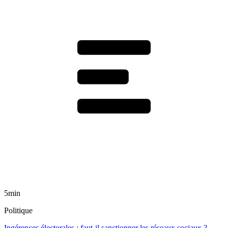
5min
Politique
Ingérences électorales : faut-il sanctionner les réseaux sociaux ?