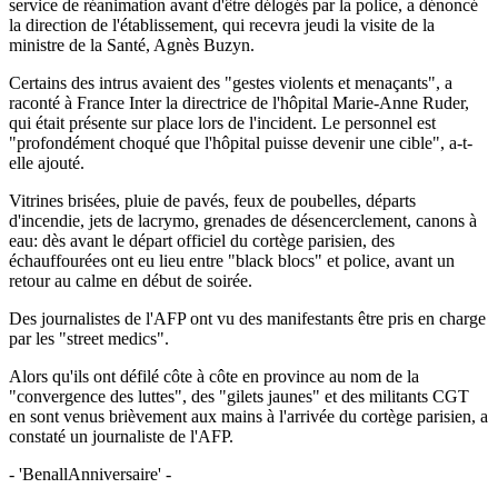
service de réanimation avant d'être délogés par la police, a dénoncé
la direction de l'établissement, qui recevra jeudi la visite de la
ministre de la Santé, Agnès Buzyn.
Certains des intrus avaient des "gestes violents et menaçants", a
raconté à France Inter la directrice de l'hôpital Marie-Anne Ruder,
qui était présente sur place lors de l'incident. Le personnel est
"profondément choqué que l'hôpital puisse devenir une cible", a-t-
elle ajouté.
Vitrines brisées, pluie de pavés, feux de poubelles, départs
d'incendie, jets de lacrymo, grenades de désencerclement, canons à
eau: dès avant le départ officiel du cortège parisien, des
échauffourées ont eu lieu entre "black blocs" et police, avant un
retour au calme en début de soirée.
Des journalistes de l'AFP ont vu des manifestants être pris en charge
par les "street medics".
Alors qu'ils ont défilé côte à côte en province au nom de la
"convergence des luttes", des "gilets jaunes" et des militants CGT
en sont venus brièvement aux mains à l'arrivée du cortège parisien, a
constaté un journaliste de l'AFP.
- 'BenallAnniversaire' -