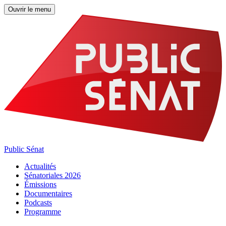
Ouvrir le menu
Public Sénat
Actualités
Sénatoriales 2026
Émissions
Documentaires
Podcasts
Programme