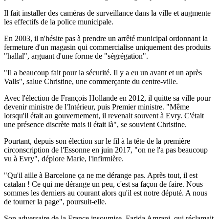
Il fait installer des caméras de surveillance dans la ville et augmente
les effectifs de la police municipale.
En 2003, il n'hésite pas à prendre un arrêté municipal ordonnant la
fermeture d'un magasin qui commercialise uniquement des produits
"hallal", arguant d'une forme de "ségrégation".
"Il a beaucoup fait pour la sécurité. Il y a eu un avant et un après
Valls", salue Christine, une commerçante du centre-ville.
Avec l'élection de François Hollande en 2012, il quitte sa ville pour
devenir ministre de l'Intérieur, puis Premier ministre. "Même
lorsqu'il était au gouvernement, il revenait souvent à Evry. C'était
une présence discrète mais il était là", se souvient Christine.
Pourtant, depuis son élection sur le fil à la tête de la première
circonscription de l'Essonne en juin 2017, "on ne l'a pas beaucoup
vu à Evry", déplore Marie, l'infirmière.
"Qu'il aille à Barcelone ça ne me dérange pas. Après tout, il est
catalan ! Ce qui me dérange un peu, c'est sa façon de faire. Nous
sommes les derniers au courant alors qu'il est notre député. A nous
de tourner la page", poursuit-elle.
Son adversaire de la France insoumise, Farida Amrani, qui réclamait