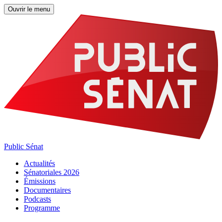
Ouvrir le menu
Public Sénat
Actualités
Sénatoriales 2026
Émissions
Documentaires
Podcasts
Programme