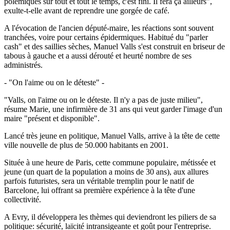
polémiques sur tout et tout le temps, c'est fini. Il fera ça ailleurs",
exulte-t-elle avant de reprendre une gorgée de café.
A l'évocation de l'ancien député-maire, les réactions sont souvent
tranchées, voire pour certains épidermiques. Habitué du "parler
cash" et des saillies sèches, Manuel Valls s'est construit en briseur de
tabous à gauche et a aussi dérouté et heurté nombre de ses
administrés.
- "On l'aime ou on le déteste" -
"Valls, on l'aime ou on le déteste. Il n'y a pas de juste milieu",
résume Marie, une infirmière de 31 ans qui veut garder l'image d'un
maire "présent et disponible".
Lancé très jeune en politique, Manuel Valls, arrive à la tête de cette
ville nouvelle de plus de 50.000 habitants en 2001.
Située à une heure de Paris, cette commune populaire, métissée et
jeune (un quart de la population a moins de 30 ans), aux allures
parfois futuristes, sera un véritable tremplin pour le natif de
Barcelone, lui offrant sa première expérience à la tête d'une
collectivité.
A Evry, il développera les thèmes qui deviendront les piliers de sa
politique: sécurité, laïcité intransigeante et goût pour l'entreprise.