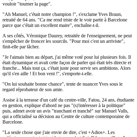
vouloir "tourner la page".
"Ah Manuel, c'était notre champion !", s'exclame Yves Braun,
retraité de 64 ans. "Ca me rend triste de le voir partir à Barcelone
parce que c'était un excellent maire", enchaîne-t-il.
A ses côtés, Véronique Daurey, retraitée de l'enseignement, ne peut
s'empêcher de froncer les sourcils. "Pour moi c'est un arriviste",
finit-elle par lâcher.
"Je l'aimais bien au départ, j'ai même voté pour lui plusieurs fois. Il
était dynamique et avait cette façon de parler qui était très directe et
franche... Mais tout ça, c'était juste pour servir ses ambitions. Alors
qu'il s'en aille ! Et bon vent !", s'emporte-t-elle.
"On lui souhaite bonne chance", tente de nuancer Yves sous le
regard réprobateur de son amie.
Assise à la terrasse d'un café du centre-ville, Fatou, 24 ans, étudiante
en gestion, explique d'abord ne pas "(s)'intéresser à la politique"
puis, admet avoir un avis "tranchant et tranché" sur Manuel Valls,
qui a officialisé sa décision au Centre de culture contemporaine de
Barcelone.
"La seule chose que j'aie envie de dire, c'est +Adios+. Les