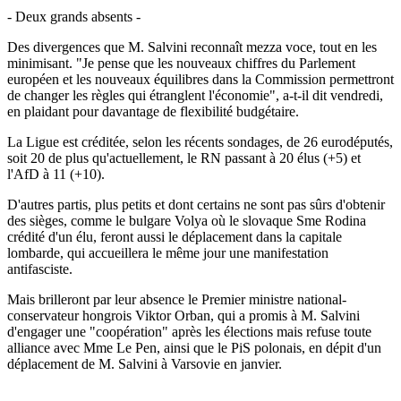
- Deux grands absents -
Des divergences que M. Salvini reconnaît mezza voce, tout en les
minimisant. "Je pense que les nouveaux chiffres du Parlement
européen et les nouveaux équilibres dans la Commission permettront
de changer les règles qui étranglent l'économie", a-t-il dit vendredi,
en plaidant pour davantage de flexibilité budgétaire.
La Ligue est créditée, selon les récents sondages, de 26 eurodéputés,
soit 20 de plus qu'actuellement, le RN passant à 20 élus (+5) et
l'AfD à 11 (+10).
D'autres partis, plus petits et dont certains ne sont pas sûrs d'obtenir
des sièges, comme le bulgare Volya où le slovaque Sme Rodina
crédité d'un élu, feront aussi le déplacement dans la capitale
lombarde, qui accueillera le même jour une manifestation
antifasciste.
Mais brilleront par leur absence le Premier ministre national-
conservateur hongrois Viktor Orban, qui a promis à M. Salvini
d'engager une "coopération" après les élections mais refuse toute
alliance avec Mme Le Pen, ainsi que le PiS polonais, en dépit d'un
déplacement de M. Salvini à Varsovie en janvier.