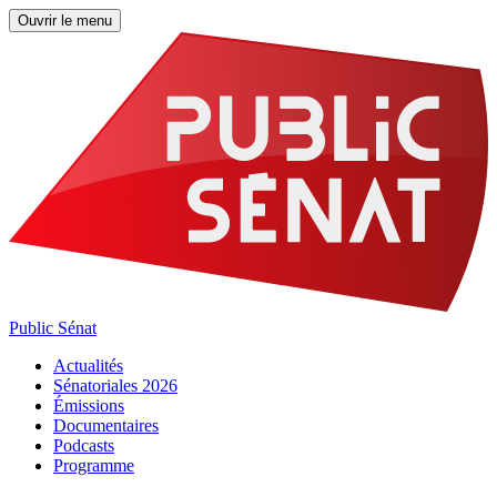
Ouvrir le menu
Public Sénat
Actualités
Sénatoriales 2026
Émissions
Documentaires
Podcasts
Programme