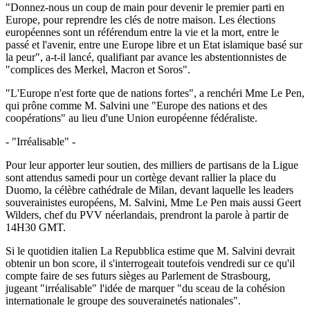
"Donnez-nous un coup de main pour devenir le premier parti en
Europe, pour reprendre les clés de notre maison. Les élections
européennes sont un référendum entre la vie et la mort, entre le
passé et l'avenir, entre une Europe libre et un Etat islamique basé sur
la peur", a-t-il lancé, qualifiant par avance les abstentionnistes de
"complices des Merkel, Macron et Soros".
"L'Europe n'est forte que de nations fortes", a renchéri Mme Le Pen,
qui prône comme M. Salvini une "Europe des nations et des
coopérations" au lieu d'une Union européenne fédéraliste.
- "Irréalisable" -
Pour leur apporter leur soutien, des milliers de partisans de la Ligue
sont attendus samedi pour un cortège devant rallier la place du
Duomo, la célèbre cathédrale de Milan, devant laquelle les leaders
souverainistes européens, M. Salvini, Mme Le Pen mais aussi Geert
Wilders, chef du PVV néerlandais, prendront la parole à partir de
14H30 GMT.
Si le quotidien italien La Repubblica estime que M. Salvini devrait
obtenir un bon score, il s'interrogeait toutefois vendredi sur ce qu'il
compte faire de ses futurs sièges au Parlement de Strasbourg,
jugeant "irréalisable" l'idée de marquer "du sceau de la cohésion
internationale le groupe des souverainetés nationales".