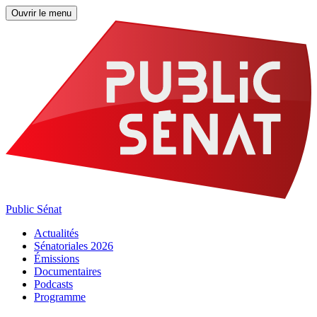
Ouvrir le menu
Public Sénat
Actualités
Sénatoriales 2026
Émissions
Documentaires
Podcasts
Programme