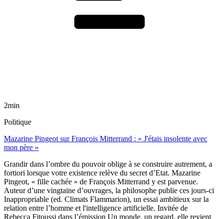
2min
Politique
Mazarine Pingeot sur François Mitterrand : « J'étais insolente avec
mon père »
Grandir dans l’ombre du pouvoir oblige à se construire autrement, a
fortiori lorsque votre existence relève du secret d’Etat. Mazarine
Pingeot, « fille cachée » de François Mitterrand y est parvenue.
Auteur d’une vingtaine d’ouvrages, la philosophe publie ces jours-ci
Inappropriable (ed. Climats Flammarion), un essai ambitieux sur la
relation entre l’homme et l'intelligence artificielle. Invitée de
Rebecca Fitoussi dans l’émission Un monde, un regard, elle revient