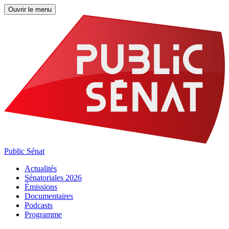
Ouvrir le menu
Public Sénat
Actualités
Sénatoriales 2026
Émissions
Documentaires
Podcasts
Programme