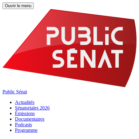
Ouvrir le menu
Public Sénat
Actualités
Sénatoriales 2026
Émissions
Documentaires
Podcasts
Programme