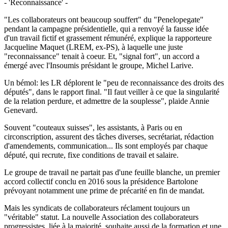
- 'Reconnaissance' -
"Les collaborateurs ont beaucoup souffert" du "Penelopegate"
pendant la campagne présidentielle, qui a renvoyé la fausse idée
d'un travail fictif et grassement rémunéré, explique la rapporteure
Jacqueline Maquet (LREM, ex-PS), à laquelle une juste
"reconnaissance" tenait à coeur. Et, "signal fort", un accord a
émergé avec l'Insoumis présidant le groupe, Michel Larive.
Un bémol: les LR déplorent le "peu de reconnaissance des droits des
députés", dans le rapport final. "Il faut veiller à ce que la singularité
de la relation perdure, et admettre de la souplesse", plaide Annie
Genevard.
Souvent "couteaux suisses", les assistants, à Paris ou en
circonscription, assurent des tâches diverses, secrétariat, rédaction
d'amendements, communication... Ils sont employés par chaque
député, qui recrute, fixe conditions de travail et salaire.
Le groupe de travail ne partait pas d'une feuille blanche, un premier
accord collectif conclu en 2016 sous la présidence Bartolone
prévoyant notamment une prime de précarité en fin de mandat.
Mais les syndicats de collaborateurs réclament toujours un
"véritable" statut. La nouvelle Association des collaborateurs
progressistes, liée à la majorité, souhaite aussi de la formation et une