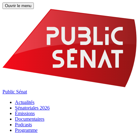
Ouvrir le menu
Public Sénat
Actualités
Sénatoriales 2026
Émissions
Documentaires
Podcasts
Programme