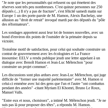
"Je note que les personnalités qui refusent ou qui émettent des
réserves sont très peu nombreuses. C'est quinze personnes sur 250
députés (...) Il n'y a pas de fracture", s'est félicité samedi matin sur
Europe 1 un des porte-parole de M. Hamon, Alexis Bachelay, une
allusion au "droit de retrait" invoqué mardi par des députés du "pôle
des réformateurs".
Les sondages apportent aussi leur lot de bonnes nouvelles, avec un
bond d'environ dix points de l'outsider de la primaire depuis sa
victoire.
Troisième motif de satisfaction, pour celui qui souhaite construire un
contrat de gouvernement avec les écologistes et La France
insoumise: EELV a rendu publique jeudi une lettre appelant à un
dialogue avec Benoît Hamon et Jean-Luc Mélenchon "pour
construire un projet commun".
Les discussions sont plus ardues avec Jean-Luc Mélenchon, qui juge
difficile de "former une majorité parlementaire" avec M. Hamon si
celui-ci emmène avec lui des gens que l'un et l'autre "ont combattus
pendant des années" -citant Myriam El Khomri, Bruno Le Roux,
Manuel Valls.
"Entre eux et nous, choisissez", a intimé M. Mélenchon jeudi. "Je ne
suis pas là pour proposer des têtes", a répondu M. Hamon.