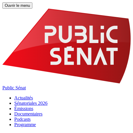
Ouvrir le menu
Public Sénat
Actualités
Sénatoriales 2026
Émissions
Documentaires
Podcasts
Programme