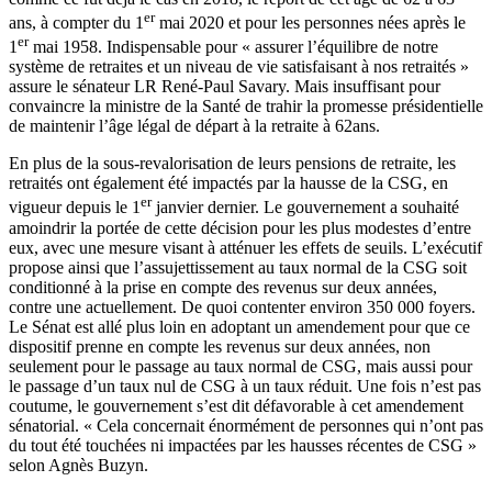
er
ans, à compter du 1
mai 2020 et pour les personnes nées après le
er
1
mai 1958. Indispensable pour « assurer l’équilibre de notre
système de retraites et un niveau de vie satisfaisant à nos retraités »
assure le sénateur LR René-Paul Savary. Mais insuffisant pour
convaincre la ministre de la Santé de trahir la promesse présidentielle
de maintenir l’âge légal de départ à la retraite à 62ans.
En plus de la sous-revalorisation de leurs pensions de retraite, les
retraités ont également été impactés par la hausse de la CSG, en
er
vigueur depuis le 1
janvier dernier. Le gouvernement a souhaité
amoindrir la portée de cette décision pour les plus modestes d’entre
eux, avec une mesure visant à atténuer les effets de seuils. L’exécutif
propose ainsi que l’assujettissement au taux normal de la CSG soit
conditionné à la prise en compte des revenus sur deux années,
contre une actuellement. De quoi contenter environ 350 000 foyers.
Le Sénat est allé plus loin en adoptant un amendement pour que ce
dispositif prenne
en compte les revenus sur deux années, non
seulement pour le passage au taux normal de CSG, mais aussi pour
le passage d’un taux nul de CSG à un taux réduit
. Une fois n’est pas
coutume, le gouvernement s’est dit défavorable à cet amendement
sénatorial. « Cela concernait énormément de personnes qui n’ont pas
du tout été touchées ni impactées par les hausses récentes de CSG »
selon Agnès Buzyn.