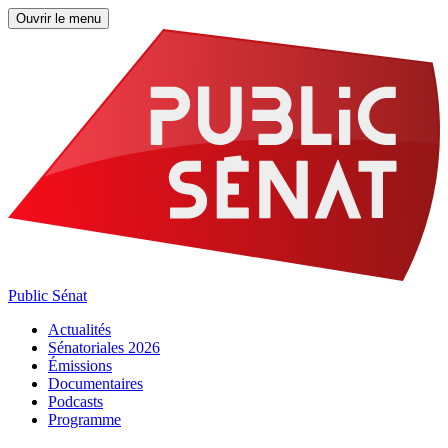
Ouvrir le menu
Public Sénat
Actualités
Sénatoriales 2026
Émissions
Documentaires
Podcasts
Programme