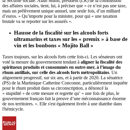
la Sécurité sociale. Alain Milon, président (LR) de la commission
des affaires sociales, tient, lui, à préciser que « ce n’est pas une taxe,
mais un prélèvement unique annuel, une seule fois, d’un milliard
d’euros. » Qu’importe pour la ministre, pour qui « une taxation
brutale va se reporter sur les assurés ».
Hausse de la fiscalité sur les alcools forts
ultramarins et taxes sur les « premix » à base de
vin et les bonbons « Mojito Ball »
Taxes toujours, sur les alcools forts cette fois-ci. Les sénateurs ont
voté la mesure du gouvernement tendant à
aligner la fiscalité des
spiritueux produits et consommés en outre-mer, à l’image du
rhum antillais, sur celle des alcools forts métropolitains
. Un
alignement progressif, sur six ans, et à partir de 2020.
La sénatrice
(PS) de la Martinique Catherine Conconne, particulièrement inquiète
pour le rhum produit dans sa circonscription, a dénoncé la
« stupidité » de cette mesure
et regrette qu’ « une fois de plus, le
gouvernement français fait la preuve d’une méconnaissance énorme
de nos territoires. ». Elle s'est également livrée à une diatribe dans
l'hémicycle.