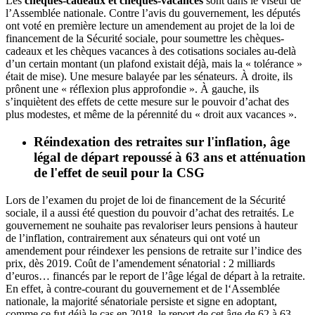
Les
chèques-cadeaux et chèques-vacances
sont dans le viseur de
l’Assemblée nationale. Contre l’avis du gouvernement, les députés
ont voté en première lecture un amendement au projet de la loi de
financement de la Sécurité sociale, pour soumettre les chèques-
cadeaux et les chèques vacances à des cotisations sociales au-delà
d’un certain montant (un plafond existait déjà, mais la « tolérance »
était de mise).
Une mesure balayée par les sénateurs
. À droite, ils
prônent une « réflexion plus approfondie ». À gauche, ils
s’inquiètent des effets de cette mesure sur le pouvoir d’achat des
plus modestes, et même de la pérennité du « droit aux vacances ».
Réindexation des retraites sur l'inflation, âge
légal de départ repoussé à 63 ans et atténuation
de l'effet de seuil pour la CSG
Lors de l’examen du projet de loi de financement de la Sécurité
sociale, il a aussi été question du pouvoir d’achat des retraités. Le
gouvernement ne souhaite pas revaloriser leurs pensions à hauteur
de l’inflation, contrairement aux sénateurs qui ont voté un
amendement pour
réindexer les pensions de retraite sur l’indice des
prix, dès 2019
. Coût de l’amendement sénatorial : 2 milliards
d’euros… financés par le
report de l’âge légal de départ à la retraite
.
En effet, à contre-courant du gouvernement et de l‘Assemblée
nationale, la majorité sénatoriale persiste et signe en adoptant,
comme ce fut déjà le cas en 2018, le report de cet âge de 62 à 63