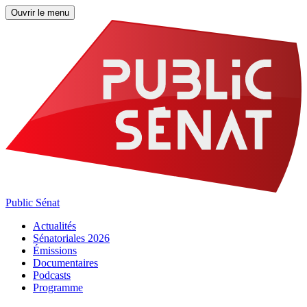
Ouvrir le menu
Public Sénat
Actualités
Sénatoriales 2026
Émissions
Documentaires
Podcasts
Programme