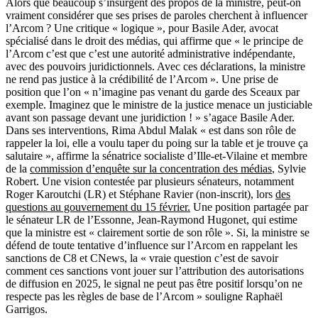
Alors que beaucoup s’insurgent des propos de la ministre, peut-on
vraiment considérer que ses prises de paroles cherchent à influencer
l’Arcom ? Une critique « logique », pour Basile Ader, avocat
spécialisé dans le droit des médias, qui affirme que « le principe de
l’Arcom c’est que c’est une autorité administrative indépendante,
avec des pouvoirs juridictionnels. Avec ces déclarations, la ministre
ne rend pas justice à la crédibilité de l’Arcom ». Une prise de
position que l’on « n’imagine pas venant du garde des Sceaux par
exemple. Imaginez que le ministre de la justice menace un justiciable
avant son passage devant une juridiction ! » s’agace Basile Ader.
Dans ses interventions, Rima Abdul Malak « est dans son rôle de
rappeler la loi, elle a voulu taper du poing sur la table et je trouve ça
salutaire », affirme la sénatrice socialiste d’Ille-et-Vilaine et membre
de la
commission d’enquête sur la concentration des médias
, Sylvie
Robert.
Une vision contestée par plusieurs sénateurs, notamment
Roger Karoutchi (LR) et Stéphane Ravier (non-inscrit), lors
des
questions au gouvernement du 15 février.
Une position partagée par
le sénateur LR de l’Essonne, Jean-Raymond Hugonet, qui estime
que la ministre est « clairement sortie de son rôle ». Si, la ministre se
défend de toute tentative d’influence sur l’Arcom en rappelant les
sanctions de C8 et CNews, la « vraie question c’est de savoir
comment ces sanctions vont jouer sur l’attribution des autorisations
de diffusion en 2025, le signal ne peut pas être positif lorsqu’on ne
respecte pas les règles de base de l’Arcom » souligne Raphaël
Garrigos.