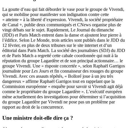
La goutte d’eau qui fait déborder le vase pour le groupe de Vivendi,
qui se mobilise pour manifester son indignation contre cette
« atteinte » à la liberté d’expression. Vivendi, la société propriétaire
de Canal +, publie deux communiqués et CNews organise plus de
vingt débats sur le sujet. Rapidement,
Le Journal du dimanche
(JDD) et Paris Match entrent dans la danse et ajoutent leur pierre à
l’édifice. Selon Le Monde, trois articles sont publiés dans le JDD du
12 février, en plus de deux tribunes sur le site internet et d’un
éditorial dans Paris Match.
La société des journalistes (SDJ) du JDD
et de Paris Match a regretté cette cabale coordonnée qui nuit à la
réputation du groupe Lagardère et de son principal actionnaire… le
groupe Vivendi. Une « risposte concertée », selon Raphaël Garrigos
journaliste pour
Les Jours
et fin connaisseur des rouages du groupe
Vivendi. Avec ces assauts répétés, « Bolloré joue à un jeu très
dangereux » affirme Raphaël Garrigos tout en rappelant que la
Commission européenne « enquête pour savoir si Vivendi agit déjà
comme le propriétaire du groupe Lagardère ». L’exécutif européen
mène actuellement des investigations pour déterminer si l’acquisition
du groupe Lagardère par Vivendi ne pose pas un problème par
rapport au droit de la concurrence.
Une ministre doit-elle dire ça ?