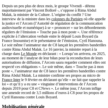
Depuis un peu plus de deux mois, le groupe Vivendi - détenu
majoritairement par Vincent Bolloré -, s’oppose à Rima Abdul
Malak, la ministre de la Culture. L’origine du conflit
? Une
interview de la ministre dans les
colonnes du Parisien
où elle appelle
la justice et l’Arcom (l’Autorité de régulation de la communication
audiovisuelle et numérique) à se « prononcer » sur les débordements
réguliers de l’émission « Touche pas à mon poste ». Une référence
explicite à l’altercation verbale entre le député Louis Boyard (la
France Insoumise) et le présentateur de l’émission, Cyril Hanouna.
Le soir même l’animateur star de C8 lançait les premières banderilles
contre Rima Abdul Malak.
Le 16 janvier, la ministre repart à la
charge dans
Le Monde
en déclarant : « Lorsqu’on arrivera, en 2025,
au moment de l’analyse de leur bilan pour la reconduction de leurs
autorisations de diffusion, l’Arcom saura regarder comment elles ont
respecté ces obligations ». Le soir même, dans « Touche pas à mon
poste », l’animateur star de C8 lance les premières banderilles contre
Rima Abdul Malak. La ministre confirme ses propos au micro de
France Inter
le 9 février en déclarant qu’elle « ne fait que rappeler la
loi » et qu’il y a eu une « vingtaine d’interventions de l’Arcom
depuis 2019 pour C8 et CNews ». Le même jour, l’Arcom inflige
une amende record de 3,5 millions d’euros à C8 pour les propos de
Cyril Hanouna contre Louis Boyard.
Mobilisation générale