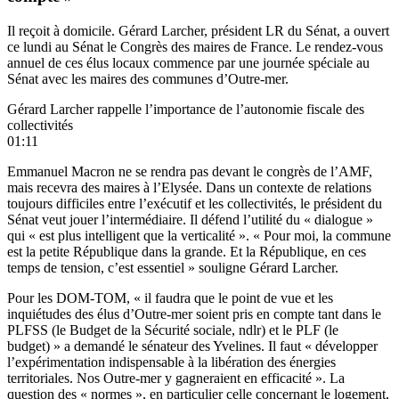
Il reçoit à domicile. Gérard Larcher, président LR du Sénat, a ouvert
ce lundi au Sénat le Congrès des maires de France. Le rendez-vous
annuel de ces élus locaux commence par une journée spéciale au
Sénat avec les maires des communes d’Outre-mer.
Gérard Larcher rappelle l’importance de l’autonomie fiscale des
collectivités
01:11
Emmanuel Macron ne se rendra pas devant le congrès de l’AMF,
mais recevra des maires à l’Elysée. Dans un contexte de relations
toujours difficiles entre l’exécutif et les collectivités, le président du
Sénat veut jouer l’intermédiaire. Il défend l’utilité du « dialogue »
qui « est plus intelligent que la verticalité ». « Pour moi, la commune
est la petite République dans la grande. Et la République, en ces
temps de tension, c’est essentiel » souligne Gérard Larcher.
Pour les DOM-TOM, « il faudra que le point de vue et les
inquiétudes des élus d’Outre-mer soient pris en compte tant dans le
PLFSS (le Budget de la Sécurité sociale, ndlr) et le PLF (le
budget) » a demandé le sénateur des Yvelines. Il faut « développer
l’expérimentation indispensable à la libération des énergies
territoriales. Nos Outre-mer y gagneraient en efficacité ». La
question des « normes », en particulier celle concernant le logement,