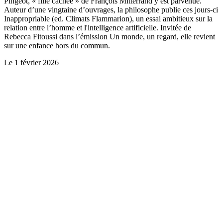
Pingeot, « fille cachée » de François Mitterrand y est parvenue.
Auteur d’une vingtaine d’ouvrages, la philosophe publie ces jours-ci
Inappropriable (ed. Climats Flammarion), un essai ambitieux sur la
relation entre l’homme et l'intelligence artificielle. Invitée de
Rebecca Fitoussi dans l’émission Un monde, un regard, elle revient
sur une enfance hors du commun.
Le
1 février 2026