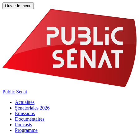
Ouvrir le menu
Public Sénat
Actualités
Sénatoriales 2026
Émissions
Documentaires
Podcasts
Programme