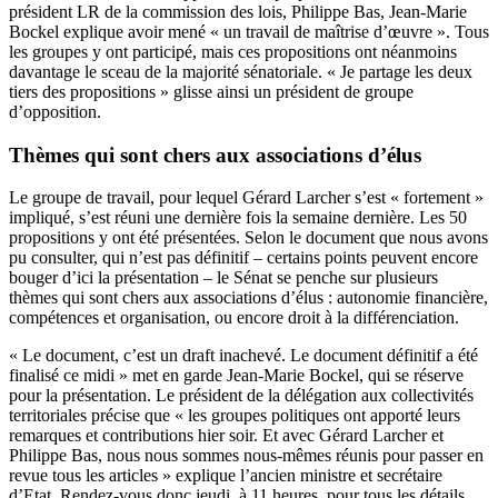
président LR de la commission des lois, Philippe Bas, Jean-Marie
Bockel explique avoir mené « un travail de maîtrise d’œuvre ». Tous
les groupes y ont participé, mais ces propositions ont néanmoins
davantage le sceau de la majorité sénatoriale. « Je partage les deux
tiers des propositions » glisse ainsi un président de groupe
d’opposition.
Thèmes qui sont chers aux associations d’élus
Le groupe de travail, pour lequel Gérard Larcher s’est « fortement »
impliqué, s’est réuni une dernière fois la semaine dernière. Les 50
propositions y ont été présentées. Selon le document que nous avons
pu consulter, qui n’est pas définitif – certains points peuvent encore
bouger d’ici la présentation – le Sénat se penche sur plusieurs
thèmes qui sont chers aux associations d’élus : autonomie financière,
compétences et organisation, ou encore droit à la différenciation.
« Le document, c’est un draft inachevé. Le document définitif a été
finalisé ce midi » met en garde Jean-Marie Bockel, qui se réserve
pour la présentation. Le président de la délégation aux collectivités
territoriales précise que « les groupes politiques ont apporté leurs
remarques et contributions hier soir. Et avec Gérard Larcher et
Philippe Bas, nous nous sommes nous-mêmes réunis pour passer en
revue tous les articles » explique l’ancien ministre et secrétaire
d’Etat. Rendez-vous donc jeudi, à 11 heures, pour tous les détails