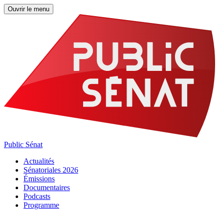
Ouvrir le menu
Public Sénat
Actualités
Sénatoriales 2026
Émissions
Documentaires
Podcasts
Programme