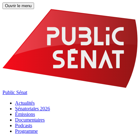
Ouvrir le menu
Public Sénat
Actualités
Sénatoriales 2026
Émissions
Documentaires
Podcasts
Programme