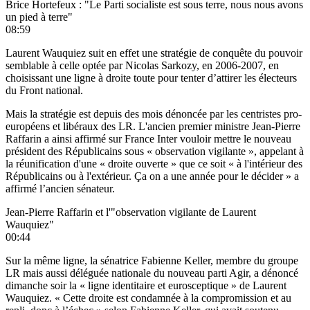
Brice Hortefeux : "Le Parti socialiste est sous terre, nous nous avons
un pied à terre"
08:59
Laurent Wauquiez suit en effet une stratégie de conquête du pouvoir
semblable à celle optée par Nicolas Sarkozy, en 2006-2007, en
choisissant une ligne à droite toute pour tenter d’attirer les électeurs
du Front national.
Mais la stratégie est depuis des mois dénoncée par les centristes pro-
européens et libéraux des LR. L'ancien premier ministre Jean-Pierre
Raffarin a ainsi affirmé sur France Inter vouloir mettre le nouveau
président des Républicains sous « observation vigilante », appelant à
la réunification d'une « droite ouverte » que ce soit « à l'intérieur des
Républicains ou à l'extérieur. Ça on a une année pour le décider » a
affirmé l’ancien sénateur.
Jean-Pierre Raffarin et l'"observation vigilante de Laurent
Wauquiez"
00:44
Sur la même ligne, la sénatrice Fabienne Keller, membre du groupe
LR mais aussi déléguée nationale du nouveau parti Agir, a dénoncé
dimanche soir la « ligne identitaire et eurosceptique » de Laurent
Wauquiez. « Cette droite est condamnée à la compromission et au