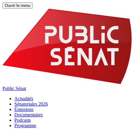
Ouvrir le menu
Public Sénat
Actualités
Sénatoriales 2026
Émissions
Documentaires
Podcasts
Programme