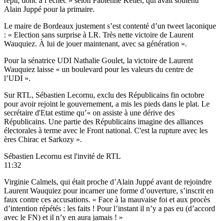
repli, donc à l’échec » selon Fabienne Keller, qui avait soutenu
Alain Juppé pour la primaire.
Le maire de Bordeaux justement s’est contenté d’un tweet laconique
: « Election sans surprise à LR. Très nette victoire de Laurent
Wauquiez. À lui de jouer maintenant, avec sa génération ».
Pour la sénatrice UDI Nathalie Goulet, la victoire de Laurent
Wauquiez laisse « un boulevard pour les valeurs du centre de
l’UDI ».
Sur RTL, Sébastien Lecornu, exclu des Républicains fin octobre
pour avoir rejoint le gouvernement, a mis les pieds dans le plat. Le
secrétaire d'Etat estime qu’« on assiste à une dérive des
Républicains. Une partie des Républicains imagine des alliances
électorales à terme avec le Front national. C'est la rupture avec les
ères Chirac et Sarkozy ».
Sébastien Lecornu est l'invité de RTL
11:32
Virginie Calmels, qui était proche d’Alain Juppé avant de rejoindre
Laurent Wauquiez pour incarner une forme d’ouverture, s’inscrit en
faux contre ces accusations. « Face à la mauvaise foi et aux procès
d’intention répétés : les faits ! Pour l’instant il n’y a pas eu (d’accord
avec le FN) et il n’y en aura jamais ! »