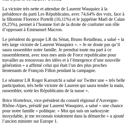
La victoire
très nette et attendue de Laurent Wauquiez
à la
présidence du parti Les Républicains, avec 74,64% des voix, face à
la filloniste Florence Portelli (16,11%) et le juppéiste Maël de Calan
(9,25%), permet à l’homme fort de la droite de conforter son rôle
d’opposant à Emmanuel Macron.
Le président du groupe LR du Sénat, Bruno Retailleau,
a salué
« la
très large victoire de Laurent Wauquiez ». « Je ne doute pas qu’il
saura rassembler notre famille. Je prendrai toute ma part à ce
rassemblement, avec tous mes amis de Force republicaine pour
travailler au renouveau des idées et à l’émergence d’une nouvelle
génération » a affirmé celui qui était l’un des plus proches
lieutenants de François Fillon pendant la campagne.
Le sénateur LR Roger Karoutchi a salué sur Twitter une « très belle
participation, très belle victoire de Laurent qui saura tendre la main,
rassembler, sortir les Républicains de la nasse ».
Brice Hortefeux, vice-président du conseil régional d'Auvergne-
Rhône-Alpes, présidé par Laurent Wauquiez, a salué « une chance
pour notre famille » politique. « Moi qui suis un sarkozyste
inoxydable, je me reconnais totalement dans la démarche » a ajouté
l’ancien ministre sur Europe 1.