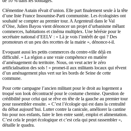
de 10 % dans les sondages.
Clémentine Autain rêvait d’union. Elle part finalement seule à la tête
d’une liste France Insoumise-Parti communiste. Les écologistes ont
souhaité se compter au premier tour. A Argenteuil dans le Val
d’Oise, Julien Bayou vient dénoncer un projet d’urbanisme mêlant
commerces, habitations et cinéma multiplex. Une hérésie pour le
secrétaire national d’EELV : « Là je vois l’intérêt de qui ? Des
promoteurs et un peu des recettes de la mairie », dénonce-t-il.
Evoquant aussi les petits commerces du centre-ville déjà en
difficulté. « La région a une vraie compétence en matière
d’aménagement du territoire. Nous, on veut acter le zéro
artificialisation des sols ! » promet-il aux militants locaux qui rêvent
d’un aménagement plus vert sur les bords de Seine de cette
commune.
Pour cette campagne l’ancien militant pour le droit au logement a
troqué son look décontracté pour le costume chemise. Question de
crédibilité pour celui qui se rêve en tête de la gauche au premier tour
pour rassembler ensuite. « C’est l’écologie qui est dans la centralité
du débat aujourd’hui. Lutter contre la canicule, améliorer la cantine
bio pour nos enfants, faire le lien entre santé, emploi et alimentation.
C’est cela le projet écologique et c’est cela qui peut rassembler »,
détaille le quadra.