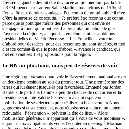
Divisée la gauche devrait être devancée au premier tour par la liste
LREM menée par Laurent Saint-Martin, aux environs de 15 %, si
l’on se fie aux derniers sondages. Peu connu du grand public il rêve
d’être la surprise de ce scrutin. « Je préfère être reconnu que connu
parce que la politique mérite des personnes qui ont envie de
s’engager à fond, qui n’ont pas d’autre ambition nationale que
l’avenir de la région », attaque-t-il, en dénonçant les ambitions
présidentielles de Valérie Pécresse. « Les Franciliens voteront
d’abord pour des idées, pour des personnes qui sont sincères, et moi
c’est ce combat-là que je porte d’abord », avance le candidat, qui
met en avant ses 154 propositions pour la région.
Le RN au plus haut, mais peu de réserves de voix
Une région qui va sans doute voir le Rassemblement national arriver
en deuxième position au soir du premier tour. Une première sur des
terres qui lui étaient jusque-là peu favorables. Emmené par Jordan
Bardella, le parti à la flamme a peu de chances de concurrencer la
présidente sortante Valérie Pécresse, mais qui espère une
mobilisation de ses électeurs pour réaliser un beau score. « Nous
gagnerons si et seulement si, nous réussissons à vaincre un ennemi
redoutable : l’abstention », prévient la tête de liste. « Alors
mobilisation générale, il n’appartient qu’à vous de vous mobiliser »,
enjoint-il aux sympathisants venus l’écouter en meeting à Mormant,
en Seine-et-Marne. Avant de s’en prendre à ses adversaires : « Face