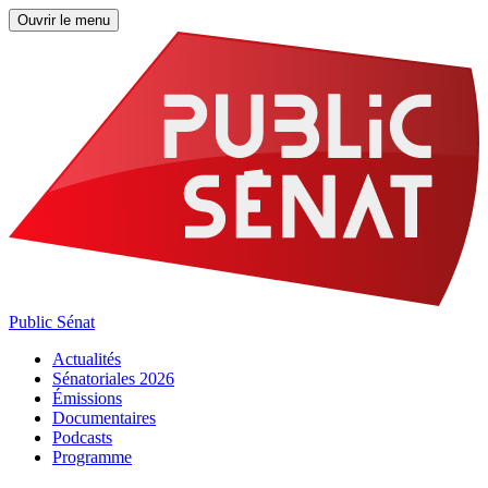
Ouvrir le menu
Public Sénat
Actualités
Sénatoriales 2026
Émissions
Documentaires
Podcasts
Programme