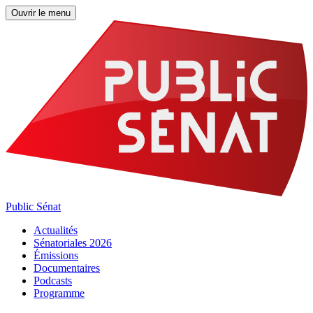
Ouvrir le menu
Public Sénat
Actualités
Sénatoriales 2026
Émissions
Documentaires
Podcasts
Programme