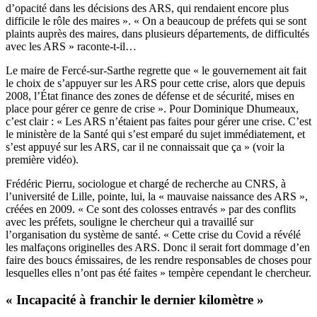
d’opacité dans les décisions des ARS, qui rendaient encore plus
difficile le rôle des maires ». « On a beaucoup de préfets qui se sont
plaints auprès des maires, dans plusieurs départements, de difficultés
avec les ARS » raconte-t-il…
Le maire de Fercé-sur-Sarthe regrette que « le gouvernement ait fait
le choix de s’appuyer sur les ARS pour cette crise, alors que depuis
2008, l’État finance des zones de défense et de sécurité, mises en
place pour gérer ce genre de crise ». Pour Dominique Dhumeaux,
c’est clair : « Les ARS n’étaient pas faites pour gérer une crise. C’est
le ministère de la Santé qui s’est emparé du sujet immédiatement, et
s’est appuyé sur les ARS, car il ne connaissait que ça » (voir la
première vidéo).
Frédéric Pierru, sociologue et chargé de recherche au CNRS, à
l’université de Lille, pointe, lui, la « mauvaise naissance des ARS »,
créées en 2009. « Ce sont des colosses entravés » par des conflits
avec les préfets, souligne le chercheur qui a travaillé sur
l’organisation du système de santé. « Cette crise du Covid a révélé
les malfaçons originelles des ARS. Donc il serait fort dommage d’en
faire des boucs émissaires, de les rendre responsables de choses pour
lesquelles elles n’ont pas été faites » tempère cependant le chercheur.
« Incapacité à franchir le dernier kilomètre »