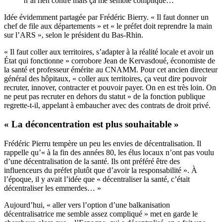
n’ai rien contre mais ça me semble compliqué…
Idée évidemment partagée par Frédéric Bierry. « Il faut donner un
chef de file aux départements » et « le préfet doit reprendre la main
sur l’ARS », selon le président du Bas-Rhin.
« Il faut coller aux territoires, s’adapter à la réalité locale et avoir un
État qui fonctionne » corrobore Jean de Kervasdoué, économiste de
la santé et professeur émérite au CNAMM. Pour cet ancien directeur
général des hôpitaux, « coller aux territoires, ça veut dire pouvoir
recruter, innover, contracter et pouvoir payer. On en est très loin. On
ne peut pas recruter en dehors du statut » de la fonction publique
regrette-t-il, appelant à embaucher avec des contrats de droit privé.
« La déconcentration est plus souhaitable »
Frédéric Pierru tempère un peu les envies de décentralisation. Il
rappelle qu’« à la fin des années 80, les élus locaux n’ont pas voulu
d’une décentralisation de la santé. Ils ont préféré être des
influenceurs du préfet plutôt que d’avoir la responsabilité ». À
l’époque, il y avait l’idée que « décentraliser la santé, c’était
décentraliser les emmerdes… »
Aujourd’hui, « aller vers l’option d’une balkanisation
décentralisatrice me semble assez compliqué » met en garde le