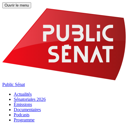
Ouvrir le menu
Public Sénat
Actualités
Sénatoriales 2026
Émissions
Documentaires
Podcasts
Programme