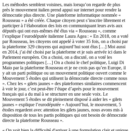
Les méthodes semblent voisines, mais lorsqu’on regarde de plus
près le mouvement italien prend appui sur internet pour rendre la
démocratie plus directe. Une plateforme informatique nommée «
Rousseau » a été créée. Chaque citoyen peut s’inscrire librement et
participer à l’élaboration des lois en communiquant leurs avis aux
députés qui ont eux-mêmes été élus via « Rousseau », comme
l’explique l’eurodéputée italienne Laura Agea : « En 2018, on a voté
par Rousseau, les citoyens ont appelé à voter 35 fois, on a choisi par
la plateforme 329 citoyens qui aujourd’hui sont élus […] Moi aussi
en 2014, j’ai été choisi par la plateforme et je suis arrivée ici dans le
Parlement européen. On a choisi, on a discuté, on a voté les
programmes politiques […] On a choisi le chef politique, Luigi Di
Maio par la plateforme Rousseau et je ne crois pas qu’en Europe, il
y ait un parti politique ou un mouvement politique ouvert comme le
Mouvement 5 étoiles qui utilisent la démocratie directe comme nous
». Chez les « gilets jaunes » des plateformes similaires commencent
à voir le jour, c’est peut-être l’étape d’après pour le mouvement
français qui a du mal à se structurer en une seule voix. Le
Mouvement 5 étoiles se dit pleinement disposé à aider les « gilets
jaunes » explique l’eurodéputée « Aujourd’hui, le mouvement, 5
étoiles regardent avec attention les gilets jaunes, nous avons mis à
disposition de tous les partis politiques qui ont besoin de démocratie
directe la plateforme Rousseau ».
« On voit bien la difficulté d'arriver à une formulation clair et unique