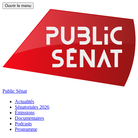
Ouvrir le menu
Public Sénat
Actualités
Sénatoriales 2026
Émissions
Documentaires
Podcasts
Programme