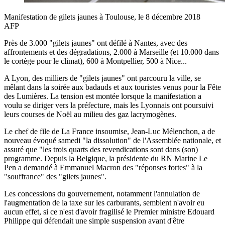
Manifestation de gilets jaunes à Toulouse, le 8 décembre 2018
AFP
Près de 3.000 "gilets jaunes" ont défilé à Nantes, avec des
affrontements et des dégradations, 2.000 à Marseille (et 10.000 dans
le cortège pour le climat), 600 à Montpellier, 500 à Nice...
A Lyon, des milliers de "gilets jaunes" ont parcouru la ville, se
mêlant dans la soirée aux badauds et aux touristes venus pour la Fête
des Lumières. La tension est montée lorsque la manifestation a
voulu se diriger vers la préfecture, mais les Lyonnais ont poursuivi
leurs courses de Noël au milieu des gaz lacrymogènes.
Le chef de file de La France insoumise, Jean-Luc Mélenchon, a de
nouveau évoqué samedi "la dissolution" de l'Assemblée nationale, et
assuré que "les trois quarts des revendications sont dans (son)
programme. Depuis la Belgique, la présidente du RN Marine Le
Pen a demandé à Emmanuel Macron des "réponses fortes" à la
"souffrance" des "gilets jaunes".
Les concessions du gouvernement, notamment l'annulation de
l'augmentation de la taxe sur les carburants, semblent n'avoir eu
aucun effet, si ce n'est d'avoir fragilisé le Premier ministre Edouard
Philippe qui défendait une simple suspension avant d'être