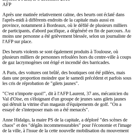
AFP
Après une matinée relativement calme, des heurts ont éclaté dans
l'après-midi à différents endroits de la capitale mais aussi en
province, notamment à Bordeaux, où le défilé de plusieurs milliers
de participants, d'abord pacifique, a dégénéré en fin de parcours. Au
moins une personne a été grièvement blessée, selon un journaliste de
l'AFP sur place.
Des heurts violents se sont également produits à Toulouse, où
plusieurs milliers de personnes refoulées hors du centre-ville à coups
de gaz lacrymogènes ont érigé et incendié des barricades.
A Paris, des voitures ont brûlé, des boutiques ont été pillées, mais
dans une proportion moindre que le samedi précédent et parfois sous
les cris de réprobation de "gilets jaunes".
"C'est n'importe quoi!", dit à l'AFP Laurent, 37 ans, mécanicien du
Val d'Oise, en s'éloignant d'un groupe de jeunes sans gilets jaunes
qui détruit la vitrine d'un magasin d'équipements de golf. "On a
essayé de s'interposer mais on a été menacés".
Anne Hidalgo, la maire PS de la capitale, a déploré "des scènes de
chaos" et des "dégâts incommensurables" pour l'économie et l'image
de la ville, à l'issue de la cette nouvelle mobilisation du mouvement