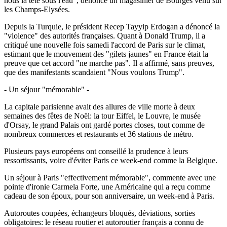
nous la tête sous l'eau", dénonce un magasinier de Bourges venu sur
les Champs-Elysées.
Depuis la Turquie, le président Recep Tayyip Erdogan a dénoncé la
"violence" des autorités françaises. Quant à Donald Trump, il a
critiqué une nouvelle fois samedi l'accord de Paris sur le climat,
estimant que le mouvement des "gilets jaunes" en France était la
preuve que cet accord "ne marche pas". Il a affirmé, sans preuves,
que des manifestants scandaient "Nous voulons Trump".
- Un séjour "mémorable" -
La capitale parisienne avait des allures de ville morte à deux
semaines des fêtes de Noël: la tour Eiffel, le Louvre, le musée
d'Orsay, le grand Palais ont gardé portes closes, tout comme de
nombreux commerces et restaurants et 36 stations de métro.
Plusieurs pays européens ont conseillé la prudence à leurs
ressortissants, voire d'éviter Paris ce week-end comme la Belgique.
Un séjour à Paris "effectivement mémorable", commente avec une
pointe d'ironie Carmela Forte, une Américaine qui a reçu comme
cadeau de son époux, pour son anniversaire, un week-end à Paris.
Autoroutes coupées, échangeurs bloqués, déviations, sorties
obligatoires: le réseau routier et autoroutier français a connu de