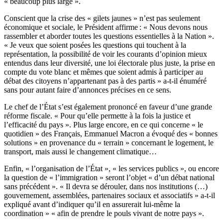
« beaucoup plus large ».
Conscient que la crise des « gilets jaunes » n’est pas seulement
économique et sociale, le Président affirme : « Nous devons nous
rassembler et aborder toutes les questions essentielles à la Nation ».
« Je veux que soient posées les questions qui touchent à la
représentation, la possibilité de voir les courants d’opinion mieux
entendus dans leur diversité, une loi électorale plus juste, la prise en
compte du vote blanc et mêmes que soient admis à participer au
débat des citoyens n’appartenant pas à des partis » a-t-il énuméré
sans pour autant faire d’annonces précises en ce sens.
Le chef de l’État s’est également prononcé en faveur d’une grande
réforme fiscale. « Pour qu’elle permette à la fois la justice et
l’efficacité du pays ». Plus large encore, en ce qui concerne « le
quotidien » des Français, Emmanuel Macron a évoqué des « bonnes
solutions » en provenance du « terrain » concernant le logement, le
transport, mais aussi le changement climatique…
Enfin, « l’organisation de l’État », « les services publics », ou encore
la question de « l’immigration » seront l’objet « d’un débat national
sans précédent ». « Il devra se dérouler, dans nos institutions (…)
gouvernement, assemblées, partenaires sociaux et associatifs » a-t-il
expliqué avant d’indiquer qu’il en assurerait lui-même la
coordination » « afin de prendre le pouls vivant de notre pays ».