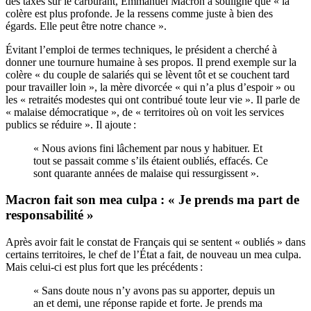
des taxes sur le carburant, Emmanuel Macron a souligné que « la
colère est plus profonde. Je la ressens comme juste à bien des
égards. Elle peut être notre chance ».
Évitant l’emploi de termes techniques, le président a cherché à
donner une tournure humaine à ses propos. Il prend exemple sur la
colère « du couple de salariés qui se lèvent tôt et se couchent tard
pour travailler loin », la mère divorcée « qui n’a plus d’espoir » ou
les « retraités modestes qui ont contribué toute leur vie ». Il parle de
« malaise démocratique », de « territoires où on voit les services
publics se réduire ». Il ajoute :
« Nous avions fini lâchement par nous y habituer. Et
tout se passait comme s’ils étaient oubliés, effacés. Ce
sont quarante années de malaise qui ressurgissent ».
Macron fait son mea culpa : « Je prends ma part de
responsabilité »
Après avoir fait le constat de Français qui se sentent « oubliés » dans
certains territoires, le chef de l’État a fait, de nouveau un mea culpa.
Mais celui-ci est plus fort que les précédents :
« Sans doute nous n’y avons pas su apporter, depuis un
an et demi, une réponse rapide et forte. Je prends ma