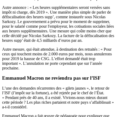
Autre annonce : « Les heures supplémentaires seront versées sans
impôt ni charge, dès 2019 ». Une manière plus simple de parler de
défiscalisation des heures supp’, comme instaurée sous Nicolas
Sarkozy. Le gouvernement a prévu pour le moment de supprimer,
pour le salarié comme pour l'employeur, les cotisations sociales liées
aux heures supplémentaires. Une mesure qui coûte moins cher que
celle décidé par Nicolas Sarkozy. La facture de la défiscalisation des
heures supp’ était de 4,5 milliards d’euros par an.
Autre mesure, qui était attendue, à destination des retraités : « Pour
ceux qui touchent moins de 2.000 euros par mois, nous annulerons
pour 2019 la hausse de CSG. L’effort demandé était trop
important ». L’annulation ne porte cependant que sur l’année
prochaine.
Emmanuel Macron ne reviendra pas sur l’ISF
L’une des demandes récurrentes des « gilets jaunes », le retour de
l’ISF (l’impôt sur la fortune), a été rejetée par le chef de l’État.
« Pendant près de 40 ans, il a existé. Vivions-nous mieux durant
cette période ? Les plus riches partaient et notre pays s’affaiblissait »
a-t-il considéré.
Emmanuel Macron a fait œuvre de pédagogie pour expliquer que