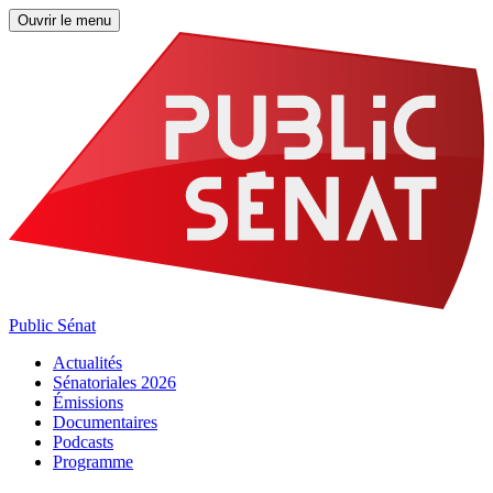
Ouvrir le menu
Public Sénat
Actualités
Sénatoriales 2026
Émissions
Documentaires
Podcasts
Programme