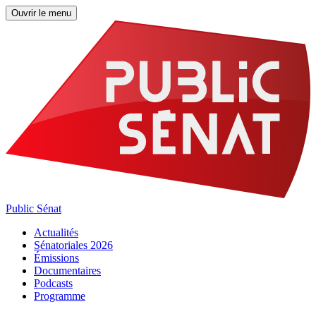
Ouvrir le menu
Public Sénat
Actualités
Sénatoriales 2026
Émissions
Documentaires
Podcasts
Programme