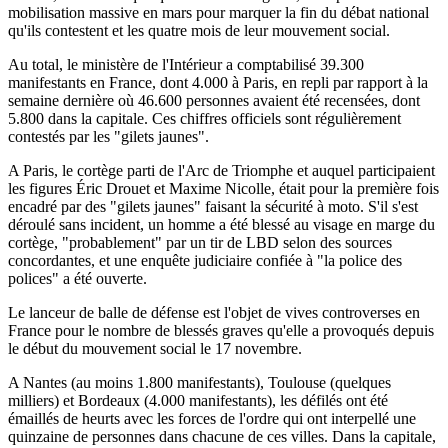
mobilisation massive en mars pour marquer la fin du débat national
qu'ils contestent et les quatre mois de leur mouvement social.
Au total, le ministère de l'Intérieur a comptabilisé 39.300
manifestants en France, dont 4.000 à Paris, en repli par rapport à la
semaine dernière où 46.600 personnes avaient été recensées, dont
5.800 dans la capitale. Ces chiffres officiels sont régulièrement
contestés par les "gilets jaunes".
A Paris, le cortège parti de l'Arc de Triomphe et auquel participaient
les figures Éric Drouet et Maxime Nicolle, était pour la première fois
encadré par des "gilets jaunes" faisant la sécurité à moto. S'il s'est
déroulé sans incident, un homme a été blessé au visage en marge du
cortège, "probablement" par un tir de LBD selon des sources
concordantes, et une enquête judiciaire confiée à "la police des
polices" a été ouverte.
Le lanceur de balle de défense est l'objet de vives controverses en
France pour le nombre de blessés graves qu'elle a provoqués depuis
le début du mouvement social le 17 novembre.
A Nantes (au moins 1.800 manifestants), Toulouse (quelques
milliers) et Bordeaux (4.000 manifestants), les défilés ont été
émaillés de heurts avec les forces de l'ordre qui ont interpellé une
quinzaine de personnes dans chacune de ces villes. Dans la capitale,