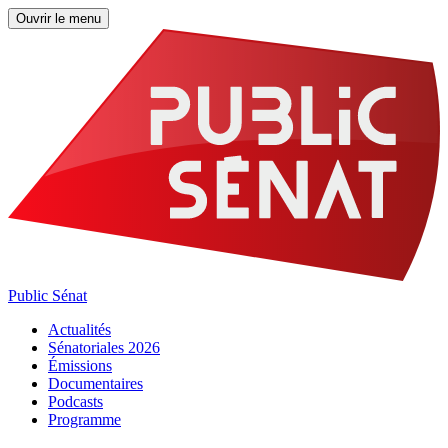
Ouvrir le menu
Public Sénat
Actualités
Sénatoriales 2026
Émissions
Documentaires
Podcasts
Programme