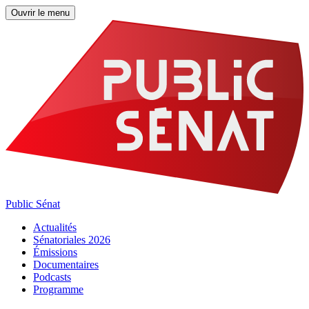
Ouvrir le menu
Public Sénat
Actualités
Sénatoriales 2026
Émissions
Documentaires
Podcasts
Programme