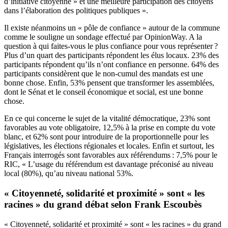
d’initiative citoyenne » et une meilleure participation des citoyens
dans l’élaboration des politiques publiques ».
Il existe néanmoins un « pôle de confiance » autour de la commune
comme le souligne un sondage effectué par OpinionWay. A la
question à qui faites-vous le plus confiance pour vous représenter ?
Plus d’un quart des participants répondent les élus locaux. 23% des
participants répondent qu’ils n’ont confiance en personne. 64% des
participants considèrent que le non-cumul des mandats est une
bonne chose. Enfin, 53% pensent que transformer les assemblées,
dont le Sénat et le conseil économique et social, est une bonne
chose.
En ce qui concerne le sujet de la vitalité démocratique, 23% sont
favorables au vote obligatoire, 12,5% à la prise en compte du vote
blanc, et 62% sont pour introduire de la proportionnelle pour les
législatives, les élections régionales et locales. Enfin et surtout, les
Français interrogés sont favorables aux référendums : 7,5% pour le
RIC, « L’usage du référendum est davantage préconisé au niveau
local (80%), qu’au niveau national 53%.
« Citoyenneté, solidarité et proximité » sont « les
racines » du grand débat selon Frank Escoubès
« Citoyenneté, solidarité et proximité » sont « les racines » du grand