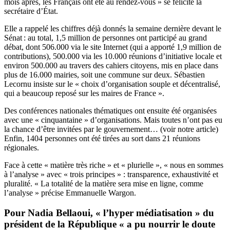
mois après, les Français ont été au rendez-vous » se félicite la
secrétaire d’État.
Elle a rappelé les chiffres déjà donnés la semaine dernière
devant le
Sénat
: au total, 1,5 million de personnes ont participé au grand
débat, dont 506.000 via le site Internet (qui a apporté 1,9 million de
contributions), 500.000 via les 10.000 réunions d’initiative locale et
environ 500.000 au travers des cahiers citoyens, mis en place dans
plus de 16.000 mairies, soit une commune sur deux. Sébastien
Lecornu insiste sur le « choix d’organisation souple et décentralisé,
qui a beaucoup reposé sur les maires de France ».
Des conférences nationales thématiques ont ensuite été organisées
avec une « cinquantaine » d’organisations. Mais toutes n’ont pas eu
la chance d’être invitées par le gouvernement… (
voir notre article
)
Enfin, 1404 personnes ont été tirées au sort dans 21 réunions
régionales.
Face à cette « matière très riche » et « plurielle », « nous en sommes
à l’analyse » avec « trois principes » : transparence, exhaustivité et
pluralité. « La totalité de la matière sera mise en ligne, comme
l’analyse » précise Emmanuelle Wargon.
Pour Nadia Bellaoui, « l’hyper médiatisation » du
président de la République « a pu nourrir le doute