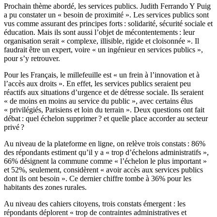
Prochain thème abordé, les services publics. Judith Ferrando Y Puig
a pu constater un « besoin de proximité ». Les services publics sont
vus comme assurant des principes forts : solidarité, sécurité sociale et
éducation. Mais ils sont aussi l’objet de mécontentements : leur
organisation serait « complexe, illisible, rigide et cloisonnée ». Il
faudrait être un expert, voire « un ingénieur en services publics »,
pour s’y retrouver.
Pour les Français, le millefeuille est « un frein à l’innovation et à
l’accès aux droits ». En effet, les services publics seraient peu
réactifs aux situations d’urgence et de détresse sociale. Ils seraient
« de moins en moins au service du public », avec certains élus
« privilégiés, Parisiens et loin du terrain ». Deux questions ont fait
débat : quel échelon supprimer ? et quelle place accorder au secteur
privé ?
Au niveau de la plateforme en ligne, on relève trois constats : 86%
des répondants estiment qu’il y a « trop d’échelons administratifs »,
66% désignent la commune comme « l’échelon le plus important »
et 52%, seulement, considèrent « avoir accès aux services publics
dont ils ont besoin ». Ce dernier chiffre tombe à 36% pour les
habitants des zones rurales.
Au niveau des cahiers citoyens, trois constats émergent : les
répondants déplorent « trop de contraintes administratives et