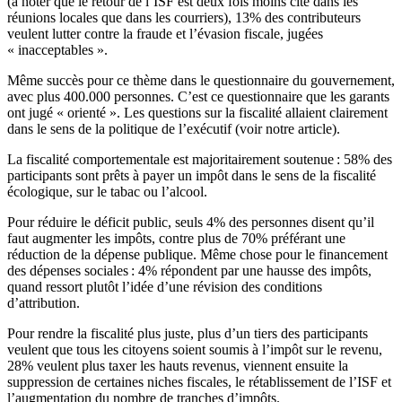
(à noter que le retour de l’ISF est deux fois moins cité dans les
réunions locales que dans les courriers), 13% des contributeurs
veulent lutter contre la fraude et l’évasion fiscale, jugées
« inacceptables ».
Même succès pour ce thème dans le questionnaire du gouvernement,
avec plus 400.000 personnes. C’est ce questionnaire que les garants
ont jugé « orienté ». Les questions sur la fiscalité allaient clairement
dans le sens de la politique de l’exécutif (
voir notre article
).
La fiscalité comportementale est majoritairement soutenue : 58% des
participants sont prêts à payer un impôt dans le sens de la fiscalité
écologique, sur le tabac ou l’alcool.
Pour réduire le déficit public, seuls 4% des personnes disent qu’il
faut augmenter les impôts, contre plus de 70% préférant une
réduction de la dépense publique. Même chose pour le financement
des dépenses sociales : 4% répondent par une hausse des impôts,
quand ressort plutôt l’idée d’une révision des conditions
d’attribution.
Pour rendre la fiscalité plus juste, plus d’un tiers des participants
veulent que tous les citoyens soient soumis à l’impôt sur le revenu,
28% veulent plus taxer les hauts revenus, viennent ensuite la
suppression de certaines niches fiscales, le rétablissement de l’ISF et
l’augmentation du nombre de tranches d’impôts.