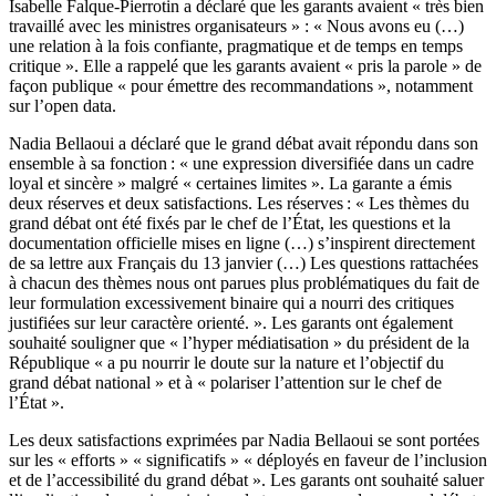
Isabelle Falque-Pierrotin a déclaré que les garants avaient « très bien
travaillé avec les ministres organisateurs » : « Nous avons eu (…)
une relation à la fois confiante, pragmatique et de temps en temps
critique ». Elle a rappelé que les garants avaient « pris la parole » de
façon publique « pour émettre des recommandations », notamment
sur l’open data.
Nadia Bellaoui a déclaré que le grand débat avait répondu dans son
ensemble à sa fonction : « une expression diversifiée dans un cadre
loyal et sincère » malgré « certaines limites ». La garante a émis
deux réserves et deux satisfactions. Les réserves : « Les thèmes du
grand débat ont été fixés par le chef de l’État, les questions et la
documentation officielle mises en ligne (…) s’inspirent directement
de sa lettre aux Français du 13 janvier (…) Les questions rattachées
à chacun des thèmes nous ont parues plus problématiques du fait de
leur formulation excessivement binaire qui a nourri des critiques
justifiées sur leur caractère orienté. ». Les garants ont également
souhaité souligner que « l’hyper médiatisation » du président de la
République « a pu nourrir le doute sur la nature et l’objectif du
grand débat national » et à « polariser l’attention sur le chef de
l’État ».
Les deux satisfactions exprimées par Nadia Bellaoui se sont portées
sur les « efforts » « significatifs » « déployés en faveur de l’inclusion
et de l’accessibilité du grand débat ». Les garants ont souhaité saluer