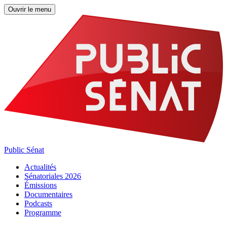
Ouvrir le menu
Public Sénat
Actualités
Sénatoriales 2026
Émissions
Documentaires
Podcasts
Programme